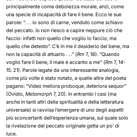
principalmente come debolezza morale, anzi, come
una specie di incapacità di fare il bene. Ecco le sue
parole: “. . . io sono di carne, venduto come schiavo
del peccato. Io non riesco a capire neppure ciò che
faccio: infatti non quello che voglio io faccio, ma
quello che detesto”. C’è in me il desiderio del bene, ma
non la capacità di attuarlo . . .” (
Rm
7, 18). “Quando
voglio fare il bene, il male è accanto a me” (
Rm
7, 14-
15. 21). Parole legate da una interessante analogia,
come più volte è stato notato, a quelle altre del poeta
pagano: “Video meliora proboque, deteriora sequor”
(Ovidio,
Metamorph
7, 20). In entrambi i casi (ma
anche in tanti altri della spiritualità e della letteratura
universale) si ravvisa l’emergere di uno degli aspetti
più sconcertanti dell’esperienza umana, sul quale solo
la rivelazione del peccato originale getta un po’ di
luce.