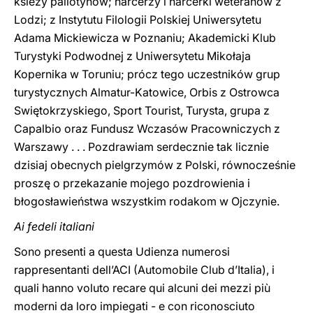
ksieży pallotynów; harcerzy i harcerki weteranów z
Lodzi; z Instytutu Filologii Polskiej Uniwersytetu
Adama Mickiewicza w Poznaniu; Akademicki Klub
Turystyki Podwodnej z Uniwersytetu Mikołaja
Kopernika w Toruniu; prócz tego uczestników grup
turystycznych Almatur-Katowice, Orbis z Ostrowca
Swiętokrzyskiego, Sport Tourist, Turysta, grupa z
Capalbio oraz Fundusz Wczasów Pracowniczych z
Warszawy . . . Pozdrawiam serdecznie tak licznie
dzisiaj obecnych pielgrzymów z Polski, równocześnie
proszę o przekazanie mojego pozdrowienia i
błogosławieństwa wszystkim rodakom w Ojczynie.
Ai fedeli italiani
Sono presenti a questa Udienza numerosi
rappresentanti dell’ACI (Automobile Club d’Italia), i
quali hanno voluto recare qui alcuni dei mezzi più
moderni da loro impiegati - e con riconosciuto