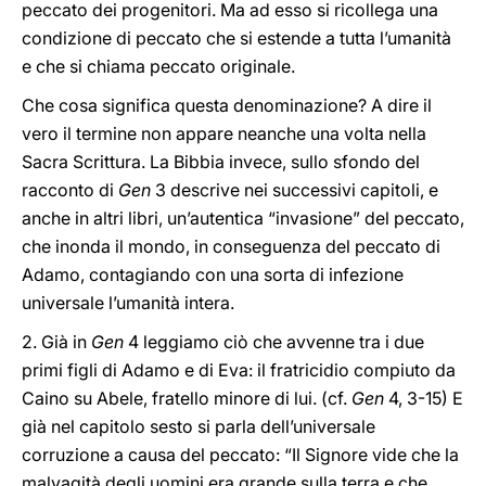
peccato dei progenitori. Ma ad esso si ricollega una
condizione di peccato che si estende a tutta l’umanità
e che si chiama peccato originale.
Che cosa significa questa denominazione? A dire il
vero il termine non appare neanche una volta nella
Sacra Scrittura. La Bibbia invece, sullo sfondo del
racconto di
Gen
3 descrive nei successivi capitoli, e
anche in altri libri, un’autentica “invasione” del peccato,
che inonda il mondo, in conseguenza del peccato di
Adamo, contagiando con una sorta di infezione
universale l’umanità intera.
2. Già in
Gen
4 leggiamo ciò che avvenne tra i due
primi figli di Adamo e di Eva: il fratricidio compiuto da
Caino su Abele, fratello minore di lui. (cf.
Gen
4, 3-15) E
già nel capitolo sesto si parla dell’universale
corruzione a causa del peccato: “Il Signore vide che la
malvagità degli uomini era grande sulla terra e che