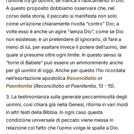
l’unione tra gli uomini, se manca il radicamento in Dio.
A questo proposito dobbiamo osservare che, nel
corso della storia, il peccato si manifesta non solo
come un’azione chiaramente rivolta “contro” Dio; a
volte esso è anche un agire “senza Dio”, come se Dio
non esistesse; è un pretendere di ignorarlo, di fare a
meno di lui, per esaltare invece il potere dell’uomo, del
quale si presume oltre ogni limite. In questo senso la
“torre di Babele” può essere un ammonimento anche
per gli uomini di oggi. Anche per questo l’ho ricordata
nell’esortazione apostolica
Reconciliatio et
Paenitentia
(
Reconciliatio et Paenitentia,
13 - 15).
3. La testimonianza sulla generale peccaminosità degli
uomini, così chiara già nella Genesi, ritorna in vari modi
in altri testi della Bibbia. In ogni caso questa
condizione universale di peccato viene messa in
relazione col fatto che l’uomo volge le spalle a Dio.