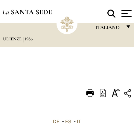
La
SANTA SEDE
ITALIANO
UDIENZE
1986
FRANÇAIS
ENGLISH
ITALIANO
PORTUGUÊS
ESPAÑOL
DEUTSCH
POLSKI
العربيّة
DE
-
ES
-
IT
中文