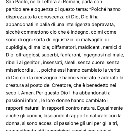
San Paolo, nella Lettera ai Romani, parla con
particolare eloquenza di questo tema: “Poiché hanno
disprezzato la conoscenza di Dio, Dio li ha
abbandonati in balia di una intelligenza depravata,
sicché commettono ciò che è indegno, colmi come
sono di ogni sorta di ingiustizia, di malvagità, di
cupidigia, di malizia; diffamatori, maldicenti, nemici di
Dio, oltraggiosi, superbi, fanfaroni, ingegnosi nel male,
ribelli ai genitori, insensati, sleali, senza cuore, senza
misericordia . . . poiché essi hanno cambiato la verità
di Dio con la menzogna e hanno venerato e adorato la
creatura al posto del Creatore, che è benedetto nei
secoli. Amen. Per questo Dio li ha abbandonati a
passioni infami; le loro donne hanno cambiato i
rapporti naturali in rapporti contro natura. Egualmente
anche gli uomini, lasciando il rapporto naturale con la
donna, si sono accesi di passione gli uni per gli altri,
commettendo atti ignominiosi uomini con uomini,