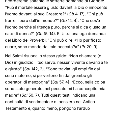
ricorderemo soltanto le sofferte domande di Giobbe:
“Può il mortale essere giusto davanti a Dio o innocente
l’uomo davanti al suo Creatore?” (
Gb
4, 17). “Chi può
trarre il puro dall’immondo?” (
Gb
14, 4). “Che cos’è
l’uomo perché si ritenga puro, perché si dica giusto un
nato di donna?” (
Gb
15, 14). E l’altra analoga domanda
del Libro dei Proverbi: “Chi può dire: «Ho purificato il
cuore, sono mondo dal mio peccato?»” (
Pr
20, 9).
Nei Salmi risuona lo stesso grido: “Non chiamare (o
Dio) in giudizio il tuo servo: nessun vivente davanti a te
e giusto” (
Sal
142, 2). “Sono traviati gli empi fin dal
seno materno, si pervertono fin dal grembo gli
operatori di menzogna” (
Sal
57, 4). “Ecco, nella colpa
sono stato generato, nel peccato mi ha concepito mia
madre” (
Sal
50, 7). Tutti questi testi indicano una
continuità di sentimento e di pensiero nell’Antico
Testamento e, quanto meno, pongono l’arduo