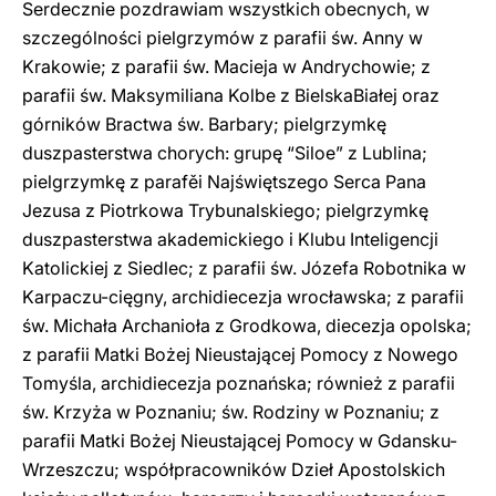
Serdecznie pozdrawiam wszystkich obecnych, w
szczególności pielgrzymów z parafii św. Anny w
Krakowie; z parafii św. Macieja w Andrychowie; z
parafii św. Maksymiliana Kolbe z BielskaBiałej oraz
górników Bractwa św. Barbary; pielgrzymkę
duszpasterstwa chorych: grupę “Siloe” z Lublina;
pielgrzymkę z parafěi Najświętszego Serca Pana
Jezusa z Piotrkowa Trybunalskiego; pielgrzymkę
duszpasterstwa akademickiego i Klubu Inteligencji
Katolickiej z Siedlec; z parafii św. Józefa Robotnika w
Karpaczu-cięgny, archidiecezja wrocławska; z parafii
św. Michała Archanioła z Grodkowa, diecezja opolska;
z parafii Matki Bożej Nieustającej Pomocy z Nowego
Tomyśla, archidiecezja poznańska; również z parafii
św. Krzyża w Poznaniu; św. Rodziny w Poznaniu; z
parafii Matki Bożej Nieustającej Pomocy w Gdansku-
Wrzeszczu; współpracowników Dzieł Apostolskich