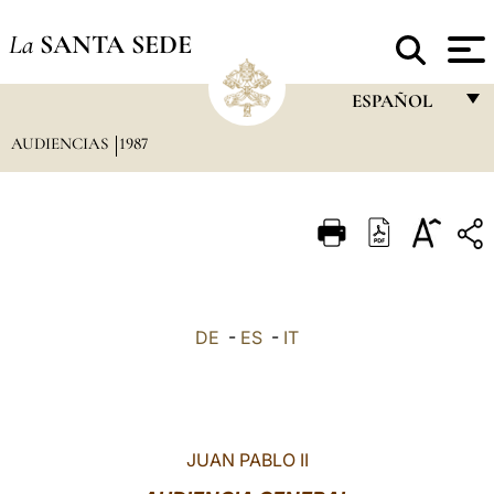
La
SANTA SEDE
ESPAÑOL
AUDIENCIAS
1987
FRANÇAIS
ENGLISH
ITALIANO
PORTUGUÊS
ESPAÑOL
DE
-
ES
-
IT
DEUTSCH
POLSKI
العربيّة
JUAN PABLO II
中文