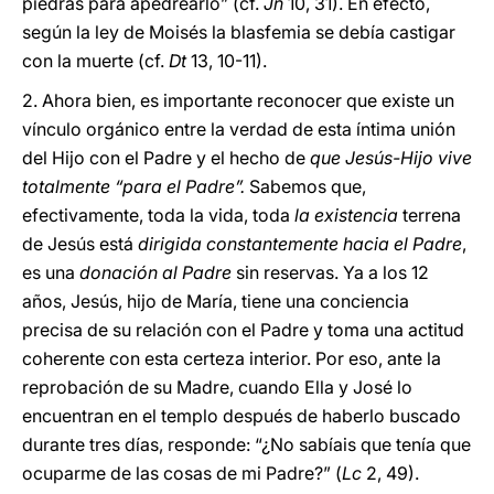
piedras para apedrearlo” (cf.
Jn
10, 31). En efecto,
según la ley de Moisés la blasfemia se debía castigar
con la muerte (cf.
Dt
13, 10-11).
2. Ahora bien, es importante reconocer que existe un
vínculo orgánico entre la verdad de esta íntima unión
del Hijo con el Padre y el hecho de
que Jesús-Hijo vive
totalmente “para el Padre”.
Sabemos que,
efectivamente, toda la vida, toda
la existencia
terrena
de Jesús está
dirigida constantemente hacia el Padre
,
es una
donación al Padre
sin reservas. Ya a los 12
años, Jesús, hijo de María, tiene una conciencia
precisa de su relación con el Padre y toma una actitud
coherente con esta certeza interior. Por eso, ante la
reprobación de su Madre, cuando Ella y José lo
encuentran en el templo después de haberlo buscado
durante tres días, responde: “¿No sabíais que tenía que
ocuparme de las cosas de mi Padre?” (
Lc
2, 49).