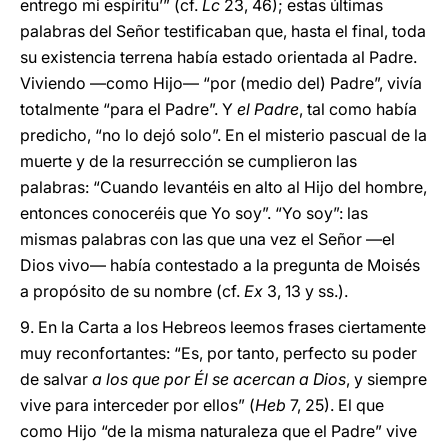
entrego mi espíritu’” (cf.
Lc
23, 46); estas últimas
palabras del Señor testificaban que, hasta el final, toda
su existencia terrena había estado orientada al Padre.
Viviendo —como Hijo— “por (medio del) Padre”, vivía
totalmente “para el Padre”. Y
el Padre
, tal como había
predicho, “no lo dejó solo”. En el misterio pascual de la
muerte y de la resurrección se cumplieron las
palabras: “Cuando levantéis en alto al Hijo del hombre,
entonces conoceréis que Yo soy”. “Yo soy”: las
mismas palabras con las que una vez el Señor —el
Dios vivo— había contestado a la pregunta de Moisés
a propósito de su nombre (cf.
Ex
3, 13 y ss.).
9. En la Carta a los Hebreos leemos frases ciertamente
muy reconfortantes: “Es, por tanto, perfecto su poder
de salvar
a los que por Él se acercan a Dios
, y siempre
vive para interceder por ellos” (
Heb
7, 25). El que
como Hijo “de la misma naturaleza que el Padre” vive