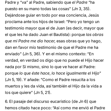
Padre y “va” al Padre, sabiendo que
el Padre
“ha
puesto en su mano todas las cosas” (
Jn
3, 35).
Dejándose guiar en todo por esa conciencia, Jesús
proclama ante los hijos de Israel: “Pero yo tengo un
testimonio mayor que el de Juan (es decir, mayor que
el que les ha dado Juan el Bautista): porque
las obras
que mi Padre me dio hacer,
esas obras que yo hago,
dan en favor mío testimonio de que el Padre me ha
enviado” (
Jn
5, 36). Y en el mismo contexto: “En
verdad, en verdad os digo que no puede el Hijo hacer
nada por Sí mismo, sino lo que ve hacer al Padre:
porque
lo que éste hace
,
lo hace igualmente el Hijo
”
(
Jn
5, 19). Y añade: “Como el Padre resucita a los
muertos y les da vida, así también el Hijo da la vida a
los que quiere” (
Jn
5, 21).
6. El pasaje del discurso eucarístico (de
Jn
6) que
hemos citado hace poco: “Así como me envió el Padre