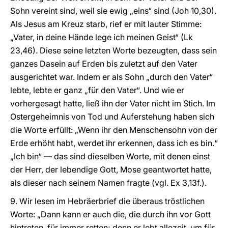
Sohn vereint sind, weil sie ewig „eins“ sind (Joh 10,30).
Als Jesus am Kreuz starb, rief er mit lauter Stimme:
„Vater, in deine Hände lege ich meinen Geist“ (Lk
23,46). Diese seine letzten Worte bezeugten, dass sein
ganzes Dasein auf Erden bis zuletzt auf den Vater
ausgerichtet war. Indem er als Sohn „durch den Vater“
lebte, lebte er ganz „für den Vater“. Und wie er
vorhergesagt hatte, ließ ihn der Vater nicht im Stich. Im
Ostergeheimnis von Tod und Auferstehung haben sich
die Worte erfüllt: „Wenn ihr den Menschensohn von der
Erde erhöht habt, werdet ihr erkennen, dass ich es bin.“
„Ich bin“ — das sind dieselben Worte, mit denen einst
der Herr, der lebendige Gott, Mose geantwortet hatte,
als dieser nach seinem Namen fragte (vgl. Ex 3,13f.).
9. Wir lesen im Hebräerbrief die überaus tröstlichen
Worte: „Dann kann er auch die, die durch ihn vor Gott
hintreten, für immer retten; denn er lebt allezeit, um für