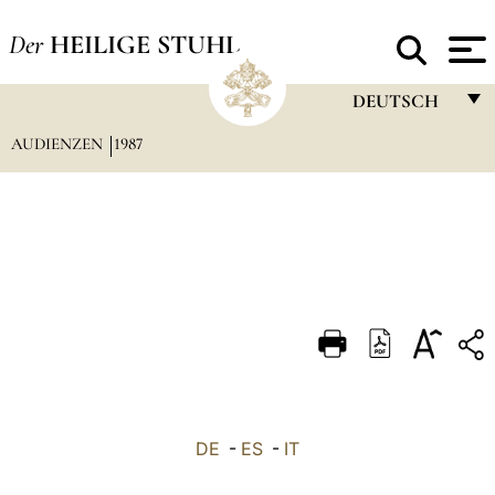
Der
HEILIGE STUHL
DEUTSCH
AUDIENZEN
1987
FRANÇAIS
ENGLISH
ITALIANO
PORTUGUÊS
ESPAÑOL
DEUTSCH
POLSKI
العربيّة
DE
-
ES
-
IT
中文