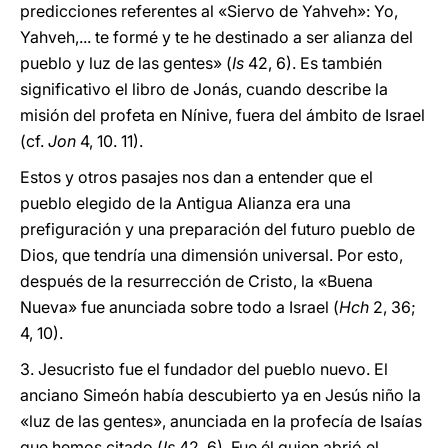
predicciones referentes al «Siervo de Yahveh»: Yo,
Yahveh,... te formé y te he destinado a ser alianza del
pueblo y luz de las gentes» (
Is
42, 6). Es también
significativo el libro de Jonás, cuando describe la
misión del profeta en Nínive, fuera del ámbito de Israel
(cf.
Jon
4, 10. 11).
Estos y otros pasajes nos dan a entender que el
pueblo elegido de la Antigua Alianza era una
prefiguración y una preparación del futuro pueblo de
Dios, que tendría una dimensión universal. Por esto,
después de la resurrección de Cristo, la «Buena
Nueva» fue anunciada sobre todo a Israel (
Hch
2, 36;
4, 10).
3. Jesucristo fue el fundador del pueblo nuevo. El
anciano Simeón había descubierto ya en Jesús niño la
«luz de las gentes», anunciada en la profecía de Isaías
que hemos citado (
Is
42, 6). Fue él quien abrió el