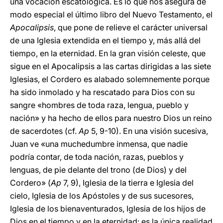
una vocación escatológica. Es lo que nos asegura de
modo especial el último libro del Nuevo Testamento, el
Apocalipsis
, que pone de relieve el carácter universal
de una Iglesia extendida en el tiempo y, más allá del
tiempo, en la eternidad. En la gran visión celeste, que
sigue en el Apocalipsis a las cartas dirigidas a las siete
Iglesias, el Cordero es alabado solemnemente porque
ha sido inmolado y ha rescatado para Dios con su
sangre «hombres de toda raza, lengua, pueblo y
nación» y ha hecho de ellos para nuestro Dios un reino
de sacerdotes (cf.
Ap
5, 9-10). En una visión sucesiva,
Juan ve «una muchedumbre inmensa, que nadie
podría contar, de toda nación, razas, pueblos y
lenguas, de pie delante del trono (de Dios) y del
Cordero» (
Ap
7, 9), Iglesia de la tierra e Iglesia del
cielo, Iglesia de los Apóstoles y de sus sucesores,
Iglesia de los bienaventurados, Iglesia de los hijos de
Dios en el tiempo y en la eternidad: es la única realidad