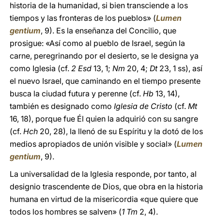
historia de la humanidad, si bien transciende a los
tiempos y las fronteras de los pueblos» (
Lumen
gentium
, 9). Es la enseñanza del Concilio, que
prosigue: «Así como al pueblo de Israel, según la
carne, peregrinando por el desierto, se le designa ya
como Iglesia (cf.
2 Esd
13, 1;
Nm
20, 4;
Dt
23, 1 ss), así
el nuevo Israel, que caminando en el tiempo presente
busca la ciudad futura y perenne (cf.
Hb
13, 14),
también es designado como
Iglesia de Cristo
(cf.
Mt
16, 18), porque fue Él quien la adquirió con su sangre
(cf.
Hch
20, 28), la llenó de su Espíritu y la dotó de los
medios apropiados de unión visible y social» (
Lumen
gentium
, 9).
La universalidad de la Iglesia responde, por tanto, al
designio trascendente de Dios, que obra en la historia
humana en virtud de la misericordia «que quiere que
todos los hombres se salven» (
1 Tm
2, 4).