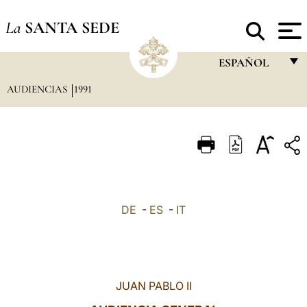
La
SANTA SEDE
ESPAÑOL
AUDIENCIAS
1991
FRANÇAIS
ENGLISH
ITALIANO
PORTUGUÊS
ESPAÑOL
DE
-
ES
-
IT
DEUTSCH
POLSKI
العربيّة
JUAN PABLO II
中文