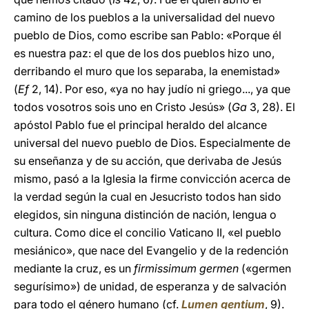
camino de los pueblos a la universalidad del nuevo
pueblo de Dios, como escribe san Pablo: «Porque él
es nuestra paz: el que de los dos pueblos hizo uno,
derribando el muro que los separaba, la enemistad»
(
Ef
2, 14). Por eso, «ya no hay judío ni griego..., ya que
todos vosotros sois uno en Cristo Jesús» (
Ga
3, 28). El
apóstol Pablo fue el principal heraldo del alcance
universal del nuevo pueblo de Dios. Especialmente de
su enseñanza y de su acción, que derivaba de Jesús
mismo, pasó a la Iglesia la firme convicción acerca de
la verdad según la cual en Jesucristo todos han sido
elegidos, sin ninguna distinción de nación, lengua o
cultura. Como dice el concilio Vaticano II, «el pueblo
mesiánico», que nace del Evangelio y de la redención
mediante la cruz, es un
firmissimum germen
(«germen
segurísimo») de unidad, de esperanza y de salvación
para todo el género humano (cf.
Lumen gentium
, 9).