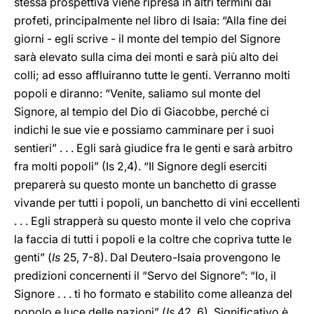
stessa prospettiva viene ripresa in altri termini dai
profeti, principalmente nel libro di Isaia: “Alla fine dei
giorni - egli scrive - il monte del tempio del Signore
sarà elevato sulla cima dei monti e sarà più alto dei
colli; ad esso affluiranno tutte le genti. Verranno molti
popoli e diranno: “Venite, saliamo sul monte del
Signore, al tempio del Dio di Giacobbe, perché ci
indichi le sue vie e possiamo camminare per i suoi
sentieri” . . . Egli sarà giudice fra le genti e sarà arbitro
fra molti popoli” (Is 2,4). “Il Signore degli eserciti
preparerà su questo monte un banchetto di grasse
vivande per tutti i popoli, un banchetto di vini eccellenti
. . . Egli strapperà su questo monte il velo che copriva
la faccia di tutti i popoli e la coltre che copriva tutte le
genti” (
Is
25, 7-8). Dal Deutero-Isaia provengono le
predizioni concernenti il “Servo del Signore”: “Io, il
Signore . . . ti ho formato e stabilito come alleanza del
popolo e luce delle nazioni” (
Is
42, 6). Significativo è