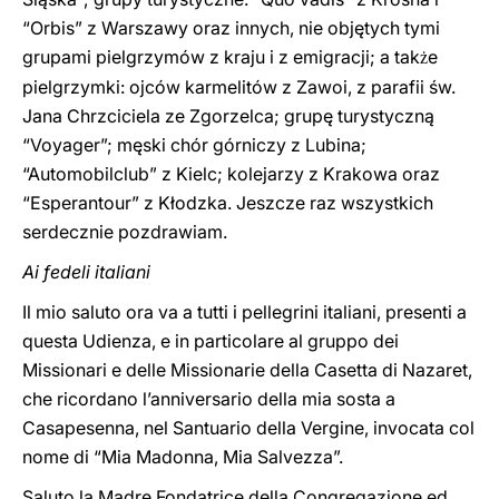
“Orbis” z Warszawy oraz innych, nie objętych tymi
grupami pielgrzymów z kraju i z emigracji; a tak
e
ż
pielgrzymki: ojców karmelitów z Zawoi, z parafii św.
Jana Chrzciciela ze Zgorzelca; grupę turystyczną
“Voyager”; męski chór górniczy z Lubina;
“Automobilclub” z Kielc; kolejarzy z Krakowa oraz
“Esperantour” z Kłodzka. Jeszcze raz wszystkich
serdecznie pozdrawiam.
Ai fedeli italiani
Il mio saluto ora va a tutti i pellegrini italiani, presenti a
questa Udienza, e in particolare al gruppo dei
Missionari e delle Missionarie della Casetta di Nazaret,
che ricordano l’anniversario della mia sosta a
Casapesenna, nel Santuario della Vergine, invocata col
nome di “Mia Madonna, Mia Salvezza”.
Saluto la Madre Fondatrice della Congregazione ed