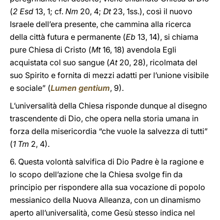
(
2 Esd
13, 1; cf.
Nm
20, 4;
Dt
23, 1ss.), così il nuovo
Israele dell’era presente, che cammina alla ricerca
della città futura e permanente (
Eb
13, 14), si chiama
pure Chiesa di Cristo (
Mt
16, 18) avendola Egli
acquistata col suo sangue (
At
20, 28), ricolmata del
suo Spirito e fornita di mezzi adatti per l’unione visibile
e sociale” (
Lumen gentium
, 9).
L’universalità della Chiesa risponde dunque al disegno
trascendente di Dio, che opera nella storia umana in
forza della misericordia “che vuole la salvezza di tutti”
(
1 Tm
2, 4).
6. Questa volontà salvifica di Dio Padre è la ragione e
lo scopo dell’azione che la Chiesa svolge fin da
principio per rispondere alla sua vocazione di popolo
messianico della Nuova Alleanza, con un dinamismo
aperto all’universalità, come Gesù stesso indica nel