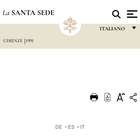
La
SANTA SEDE
ITALIANO
UDIENZE
1991
FRANÇAIS
ENGLISH
ITALIANO
PORTUGUÊS
ESPAÑOL
DEUTSCH
POLSKI
العربيّة
DE
-
ES
-
IT
中文