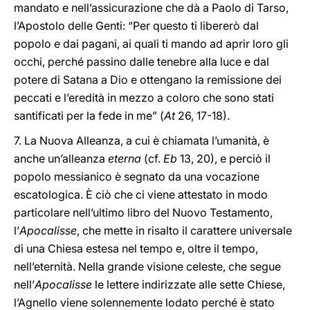
mandato e nell’assicurazione che dà a Paolo di Tarso,
l’Apostolo delle Genti: “Per questo ti libererò dal
popolo e dai pagani, ai quali ti mando ad aprir loro gli
occhi, perché passino dalle tenebre alla luce e dal
potere di Satana a Dio e ottengano la remissione dei
peccati e l’eredità in mezzo a coloro che sono stati
santificati per la fede in me” (
At
26, 17-18).
7. La Nuova Alleanza, a cui è chiamata l’umanità, è
anche un’alleanza
eterna
(cf.
Eb
13, 20), e perciò il
popolo messianico è segnato da una vocazione
escatologica. È ciò che ci viene attestato in modo
particolare nell’ultimo libro del Nuovo Testamento,
l’
Apocalisse
, che mette in risalto il carattere universale
di una Chiesa estesa nel tempo e, oltre il tempo,
nell’eternità. Nella grande visione celeste, che segue
nell’
Apocalisse
le lettere indirizzate alle sette Chiese,
l’Agnello viene solennemente lodato perché è stato