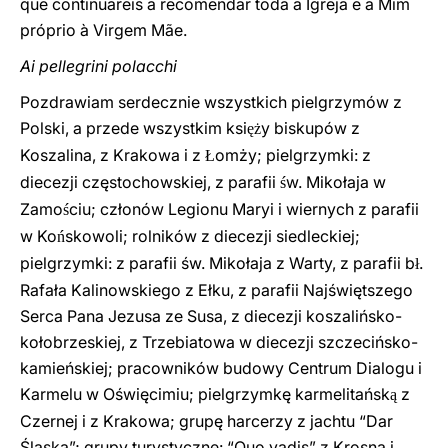
que continuareis a recomendar toda a Igreja e a Mim
próprio à Virgem Mãe.
Ai pellegrini polacchi
Pozdrawiam serdecznie wszystkich pielgrzymów z
Polski, a przede wszystkim ksi
y biskupów z
ęż
Koszalina, z Krakowa i z
omży; pielgrzymki: z
Ł
diecezji częstochowskiej, z parafii
w. Mikołaja w
ś
Zamo
ciu; członów Legionu Maryi i wiernych z parafii
ś
w Ko
skowoli; rolników z diecezji siedleckiej;
ń
pielgrzymki: z parafii św. Mikołaja z Warty, z parafii b
.
ł
Rafała Kalinowskiego z Ełku, z parafii Najświętszego
Serca Pana Jezusa ze Susa, z diecezji koszalińsko-
kołobrzeskiej, z Trzebiatowa w diecezji szczecińsko-
kamieńskiej; pracowników budowy Centrum Dialogu i
Karmelu w Oświęcimiu; pielgrzymkę karmelitańsk
z
ą
Czernej i z Krakowa; grupę harcerzy z jachtu “Dar
Śląska”; grupy turystyczne: “Quo vadis” z Krosna i