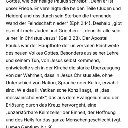
Gottes, wie der heilige Paulus schreibt: „Denn er ist
unser Friede. Er vereinigte die beiden Teile (Juden und
Heiden) und riss durch sein Sterben die trennende
Wand der Feindschaft nieder” (Eph 2,14). Deshalb „gibt
es nicht mehr Juden und Griechen …, denn ihr alle seid
,einer’ in Christus Jesus” (Gal 3,28). Der Apostel
Paulus war der Hauptbote der universalen Reichweite
des neuen Volkes Gottes. Besonders aus seiner Lehre
und seinem Tun, von Jesus selbst kommend,
entwickelte sich in der Kirche die starke Überzeugung
von der Wahrheit, dass in Jesus Christus alle, ohne
Unterschied von Nation, Sprache oder Kultur, erwählt
sind. Wie das II. Vatikanische Konzil sagt, ist „das
messianische Volk”, das aus dem Evangelium und der
Erlösung durch das Kreuz hervorgeht, eine
„unzerstörbare Keimzelle” der Einheit, der Hoffnung
und des Heils für das ganze Menschengeschlecht (vgl.
Lumen Gentium, Nr. 9).