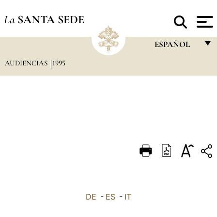
La
SANTA SEDE
ESPAÑOL
AUDIENCIAS
1995
FRANÇAIS
ENGLISH
ITALIANO
PORTUGUÊS
ESPAÑOL
DEUTSCH
POLSKI
العربيّة
DE
-
ES
-
IT
中文