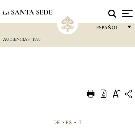
La
SANTA SEDE
ESPAÑOL
AUDIENCIAS
1995
FRANÇAIS
ENGLISH
ITALIANO
PORTUGUÊS
ESPAÑOL
DEUTSCH
POLSKI
العربيّة
DE
-
ES
-
IT
中文