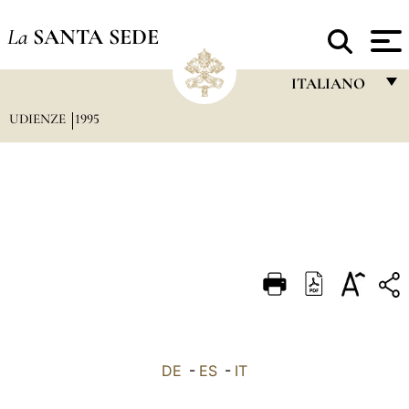
La
SANTA SEDE
ITALIANO
UDIENZE
1995
FRANÇAIS
ENGLISH
ITALIANO
PORTUGUÊS
ESPAÑOL
DEUTSCH
POLSKI
العربيّة
DE
-
ES
-
IT
中文