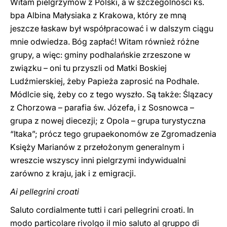
Witam pielgrzymów z Polski, a w szczególności ks.
bpa Albina Małysiaka z Krakowa, który ze mną
jeszcze łaskaw był współpracować i w dalszym ciągu
mnie odwiedza. Bóg zapłać! Witam również różne
grupy, a więc: gminy podhalańskie zrzeszone w
związku – oni tu przyszli od Matki Boskiej
Ludźmierskiej, żeby Papieża zaprosić na Podhale.
Módlcie się, żeby co z tego wyszło. Są także: Ślązacy
z Chorzowa – parafia św. Józefa, i z Sosnowca –
grupa z nowej diecezji; z Opola – grupa turystyczna
“Itaka”; prócz tego grupaekonomów ze Zgromadzenia
Księży Marianów z przełożonym generalnym i
wreszcie wszyscy inni pielgrzymi indywidualni
zarówno z kraju, jak i z emigracji.
Ai pellegrini croati
Saluto cordialmente tutti i cari pellegrini croati. In
modo particolare rivolgo il mio saluto al gruppo di