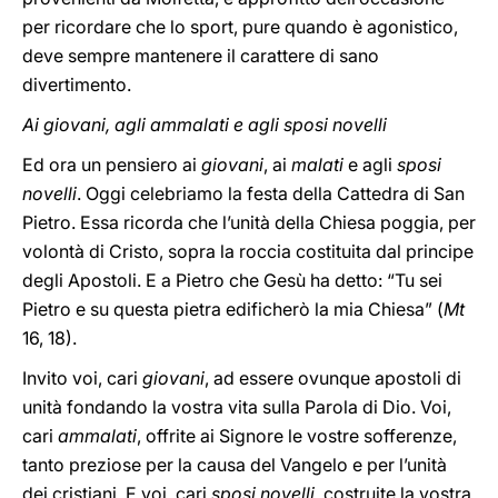
per ricordare che lo sport, pure quando è agonistico,
deve sempre mantenere il carattere di sano
divertimento.
Ai giovani, agli ammalati e agli sposi novelli
Ed ora un pensiero ai
giovani
, ai
malati
e agli
sposi
novelli
. Oggi celebriamo la festa della Cattedra di San
Pietro. Essa ricorda che l’unità della Chiesa poggia, per
volontà di Cristo, sopra la roccia costituita dal principe
degli Apostoli. E a Pietro che Gesù ha detto: “Tu sei
Pietro e su questa pietra edificherò la mia Chiesa” (
Mt
16, 18).
Invito voi, cari
giovani
, ad essere ovunque apostoli di
unità fondando la vostra vita sulla Parola di Dio. Voi,
cari
ammalati
, offrite ai Signore le vostre sofferenze,
tanto preziose per la causa del Vangelo e per l’unità
dei cristiani. E voi, cari
sposi novelli
, costruite la vostra