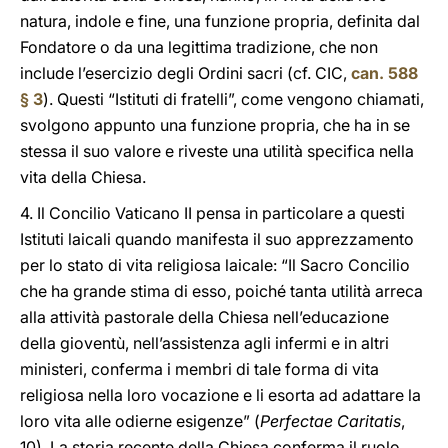
natura, indole e fine, una funzione propria, definita dal
Fondatore o da una legittima tradizione, che non
include l’esercizio degli Ordini sacri (cf. CIC,
can. 588
§ 3
). Questi “Istituti di fratelli”, come vengono chiamati,
svolgono appunto una funzione propria, che ha in se
stessa il suo valore e riveste una utilità specifica nella
vita della Chiesa.
4. Il Concilio Vaticano II pensa in particolare a questi
Istituti laicali quando manifesta il suo apprezzamento
per lo stato di vita religiosa laicale: “Il Sacro Concilio
che ha grande stima di esso, poiché tanta utilità arreca
alla attività pastorale della Chiesa nell’educazione
della gioventù, nell’assistenza agli infermi e in altri
ministeri, conferma i membri di tale forma di vita
religiosa nella loro vocazione e li esorta ad adattare la
loro vita alle odierne esigenze” (
Perfectae Caritatis
,
10). La storia recente della Chiesa conferma il ruolo