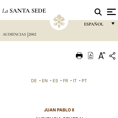
La
SANTA SEDE
ESPAÑOL
AUDIENCIAS
2002
FRANÇAIS
ENGLISH
ITALIANO
PORTUGUÊS
ESPAÑOL
DE
-
EN
-
ES
-
FR
-
IT
-
PT
DEUTSCH
POLSKI
العربيّة
JUAN PABLO II
中文