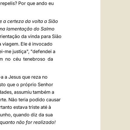
repelis? Por que ando eu
e a certeza da volta a Sião
ia na lamentação do Salmo
orientação da vinda para Sião
da viagem. Ele é invocado
i-me justiça", "defendei a
ndem no céu tenebroso da
-a a Jesus que reza no
sto que o próprio Senhor
idades, assumiu também a
rte. Não teria podido causar
anto estava triste até à
munho, quando diz da sua
uanto não for realizado!