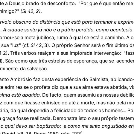
nte a Deus o brado de desconforto: "Por que é que então me 
inimigo?"
(Sl 42, 2).
tervalo obscuro da distância que está para terminar e exprim
a. A cidade santa já não é a pátria perdida, como acontec
tornou-se a meta jubilosa, rumo à qual se está a caminho. A 
sua "luz" (cf.
Sl
42, 3). O próprio Senhor será o fim último 
 1-2). Três verbos realçam a sua implorada intervenção: "faze
v. 1). São como que três estrelas de esperança, que se ace
minente da salvação.
e Santo Ambrósio faz desta experiência do Salmista, aplicando
 admires se o profeta diz que a sua alma estava abatida, vi
alma está abatida.
De facto, quem assumiu as nossas debil
ez com que ficasse entristecido até à morte, mas não pela mo
ia, da qual dependia a felicidade de todos os homens... Port
 graça fosse realizada. Demonstra isto o seu próprio teste
 qual devo ser baptizado: e como me sinto angustiado enq
e David,
VII, 28, Roma 1980, pág. 233).