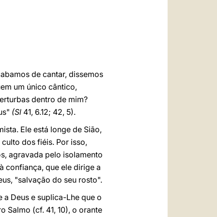
العربيّة
中文
LATINE
cabamos de cantar, dissemos
uem um único cântico,
 perturbas dentro de mim?
eus"
(Sl
41, 6.12; 42, 5).
sta. Ele está longe de Sião,
ulto dos fiéis. Por isso,
os, agravada pelo isolamento
à confiança, que ele dirige a
us, "salvação do seu rosto".
e a Deus e suplica-Lhe que o
Salmo (cf. 41, 10), o orante