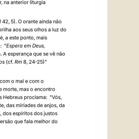
 na anterior liturgia
l
42, 5). O orante ainda não
rilha aos seus olhos a luz do
é, a este ponto, mais
: "
Espera em Deus,
a. A esperança que se vê não
s (cf.
Rm
8, 24-25)"
o com o mal e com o
e morte, mas o encontro
aos Hebreus proclama: "Vós,
e, das miríades de anjos, da
 dos espíritos dos justos
persão que fala melhor do