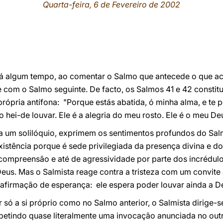
Quarta-feira, 6 de Fevereiro de 2002
há algum tempo, ao comentar o Salmo que antecede o que a
e com o Salmo seguinte. De facto, os Salmos 41 e 42 constit
 própria antífona: "Porque estás abatida, ó minha alma, e te
o hei-de louvar. Ele é a alegria do meu rosto. Ele é o meu D
a um solilóquio, exprimem os sentimentos profundos do Salmi
istência porque é sede privilegiada da presença divina e do c
ncompreensão e até de agressividade por parte dos incrédul
Deus. Mas o Salmista reage contra a tristeza com um convite 
afirmação de esperança: ele espera poder louvar ainda a De
 só a si próprio como no Salmo anterior, o Salmista dirige-s
etindo quase literalmente uma invocação anunciada no outro 