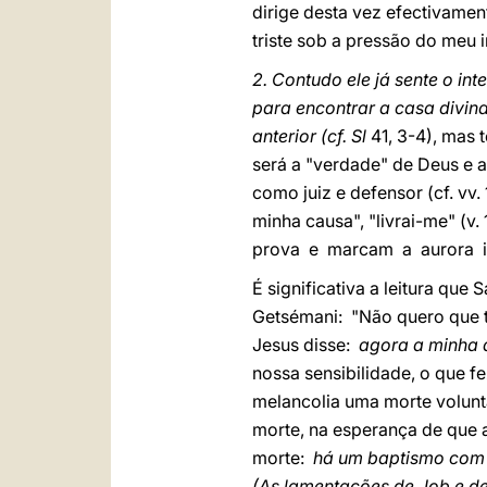
dirige desta vez efectivame
triste sob a pressão do meu 
2. Contudo ele já sente o in
para encontrar a casa divin
anterior (cf. Sl
41, 3-4), mas 
será a "verdade" de Deus e a 
como juiz e defensor (cf. vv.
minha causa", "livrai-me" (
prova e marcam a aurora i
É significativa a leitura qu
Getsémani: "Não quero que te
Jesus disse:
agora a minha 
nossa sensibilidade, o que f
melancolia uma morte voluntár
morte, na esperança de que a
morte:
há um baptismo com o
(As lamentações de Job e d