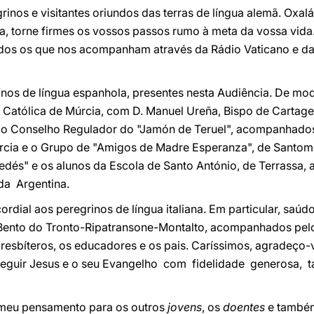
inos e visitantes oriundos das terras de língua alemã. Oxal
va, torne firmes os vossos passos rumo à meta da vossa vid
odos os que nos acompanham através da Rádio Vaticano e da 
os de língua espanhola, presentes nesta Audiência. De modo
Católica de Múrcia, com D. Manuel Ureña, Bispo de Cartagen
do Conselho Regulador do "Jamón de Teruel", acompanhados
cia e o Grupo de "Amigos de Madre Esperanza", de Santome
edés" e os alunos da Escola de Santo António, de Terrassa,
a Argentina.
ordial aos peregrinos de língua italiana. Em particular, saú
Bento do Tronto-Ripatransone-Montalto, acompanhados pelo
resbíteros, os educadores e os pais. Caríssimos, agradeço-
seguir Jesus e o seu Evangelho com fidelidade generosa,
o meu pensamento para os outros
jovens
, os
doentes
e també