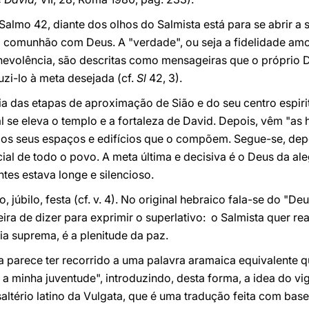
Salmo 42, diante dos olhos do Salmista está para se abrir a
a comunhão com Deus. A "verdade", ou seja a fidelidade amor
enevolência, são descritas como mensageiras que o próprio 
uzi-lo à meta desejada (cf.
Sl
42, 3).
a das etapas de aproximação de Sião e do seu centro espirit
l se eleva o templo e a fortaleza de David. Depois, vêm "as h
os seus espaços e edifícios que o compõem. Segue-se, depoi
icial de todo o povo. A meta última e decisiva é o Deus da ale
tes estava longe e silencioso.
o, júbilo, festa (cf. v. 4). No original hebraico fala-se do "D
ira de dizer para exprimir o superlativo: o Salmista quer rea
ria suprema, é a plenitude da paz.
 parece ter recorrido a uma palavra aramaica equivalente q
 a minha juventude", introduzindo, desta forma, a idea do vi
saltério latino da Vulgata, que é uma tradução feita com bas