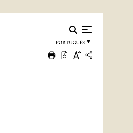
PORTUGUÊS
FRANÇAIS
ENGLISH
ITALIANO
PORTUGUÊS
ESPAÑOL
DEUTSCH
POLSKI