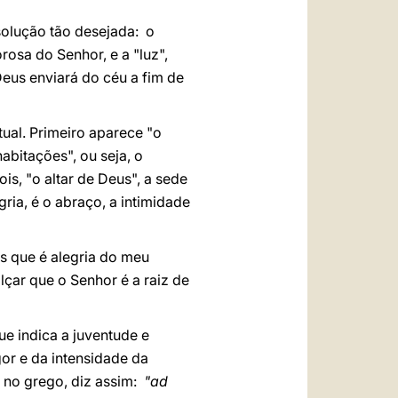
 solução tão desejada: o
osa do Senhor, e a "luz",
Deus enviará do céu a fim de
ual. Primeiro aparece "o
abitações", ou seja, o
s, "o altar de Deus", a sede
gria, é o abraço, a intimidade
eus que é alegria do meu
lçar que o Senhor é a raiz de
ue indica a juventude e
gor e da intensidade da
e no grego, diz assim:
"ad