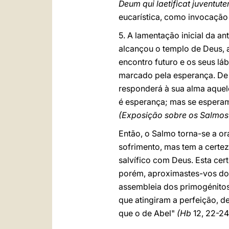
Deum qui laetificat juventu
eucarística, como invocação
5. A lamentação inicial da an
alcançou o templo de Deus, a
encontro futuro e os seus láb
marcado pela esperança. De
responderá à sua alma aquele
é esperança; mas se esperam
(Exposição sobre os Salmo
Então, o Salmo torna-se a o
sofrimento, mas tem a certe
salvífico com Deus. Esta cer
porém, aproximastes-vos do 
assembleia dos primogénitos 
que atingiram a perfeição, 
que o de Abel"
(Hb
12, 22-24