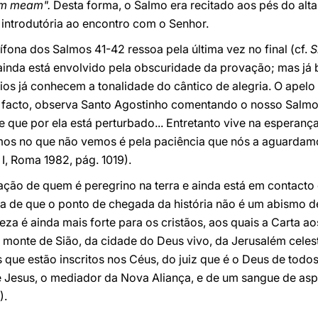
tem meam".
Desta forma, o Salmo era recitado aos pés do altar,
 introdutória ao encontro com o Senhor.
tífona dos Salmos 41-42 ressoa pela última vez no final (cf.
S
inda está envolvido pela obscuridade da provação; mas já b
ios já conhecem a tonalidade do cântico de alegria. O apelo 
 facto, observa Santo Agostinho comentando o nosso Salmo
 que por ela está perturbado... Entretanto vive na esperanç
os no que não vemos é pela paciência que nós a aguardamo
s
I, Roma 1982, pág. 1019).
ração de quem é peregrino na terra e ainda está em contact
za de que o ponto de chegada da história não é um abismo d
teza é ainda mais forte para os cristãos, aos quais a Carta 
monte de Sião, da cidade do Deus vivo, da Jerusalém celest
que estão inscritos nos Céus, do juiz que é o Deus de todos,
de Jesus, o mediador da Nova Aliança, e de um sangue de as
).