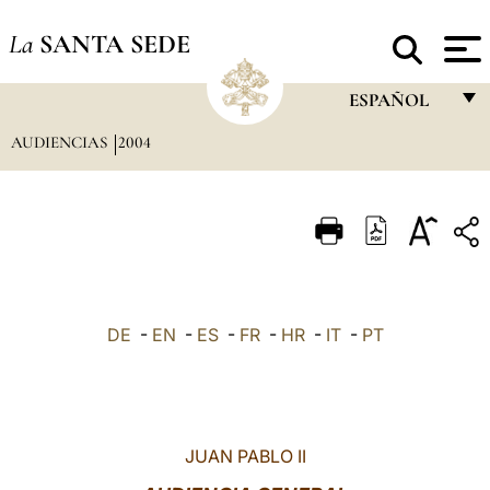
La
SANTA SEDE
ESPAÑOL
AUDIENCIAS
2004
FRANÇAIS
ENGLISH
ITALIANO
PORTUGUÊS
ESPAÑOL
DE
-
EN
-
ES
-
FR
-
HR
-
IT
-
PT
DEUTSCH
POLSKI
العربيّة
JUAN PABLO II
中文