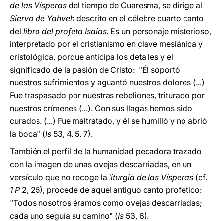
de las Vísperas
del tiempo de Cuaresma, se dirige al
Siervo de Yahveh
descrito en el célebre cuarto canto
del
libro del profeta Isaías.
Es un personaje misterioso,
interpretado por el cristianismo en clave mesiánica y
cristológica, porque anticipa los detalles y el
significado de la pasión de Cristo: "Él soportó
nuestros sufrimientos y aguantó nuestros dolores (...)
Fue traspasado por nuestras rebeliones, triturado por
nuestros crímenes (...). Con sus llagas hemos sido
curados. (...) Fue maltratado, y él se humilló y no abrió
la boca" (
Is
53, 4. 5. 7).
También el perfil de la humanidad pecadora trazado
con la imagen de unas ovejas descarriadas, en un
versículo que no recoge la
liturgia de las Vísperas
(cf.
1 P
2, 25), procede de aquel antiguo canto profético:
"Todos nosotros éramos como ovejas descarriadas;
cada uno seguía su camino" (
Is
53, 6).