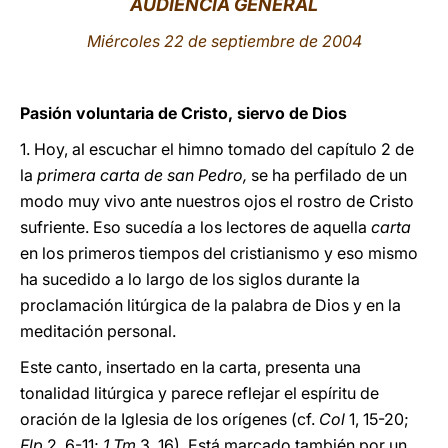
AUDIENCIA GENERAL
LATINE
Miércoles 22 de septiembre de 2004
Pasión voluntaria de Cristo, siervo de Dios
1. Hoy, al escuchar el himno tomado del capítulo 2 de
la
primera carta de san Pedro,
se ha perfilado de un
modo muy vivo ante nuestros ojos el rostro de Cristo
sufriente. Eso sucedía a los lectores de aquella
carta
en los primeros tiempos del cristianismo y eso mismo
ha sucedido a lo largo de los siglos durante la
proclamación litúrgica de la palabra de Dios y en la
meditación personal.
Este canto, insertado en la carta, presenta una
tonalidad litúrgica y parece reflejar el espíritu de
oración de la Iglesia de los orígenes (cf.
Col
1, 15-20;
Flp
2, 6-11;
1 Tm
3, 16). Está marcado también por un