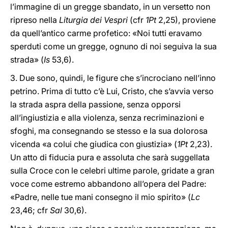
l’immagine di un gregge sbandato, in un versetto non
ripreso nella
Liturgia dei Vespri
(cfr
1Pt
2,25), proviene
da quell’antico carme profetico: «Noi tutti eravamo
sperduti come un gregge, ognuno di noi seguiva la sua
strada» (
Is
53,6).
3. Due sono, quindi, le figure che s’incrociano nell’inno
petrino. Prima di tutto c’è Lui, Cristo, che s’avvia verso
la strada aspra della passione, senza opporsi
all’ingiustizia e alla violenza, senza recriminazioni e
sfoghi, ma consegnando se stesso e la sua dolorosa
vicenda «a colui che giudica con giustizia» (
1Pt
2,23).
Un atto di fiducia pura e assoluta che sarà suggellata
sulla Croce con le celebri ultime parole, gridate a gran
voce come estremo abbandono all’opera del Padre:
«Padre, nelle tue mani consegno il mio spirito» (
Lc
23,46; cfr
Sal
30,6).