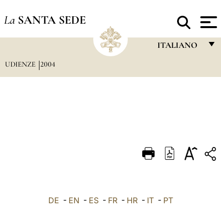
La
SANTA SEDE
ITALIANO
UDIENZE
2004
FRANÇAIS
ENGLISH
ITALIANO
PORTUGUÊS
ESPAÑOL
DEUTSCH
POLSKI
العربيّة
DE
-
EN
-
ES
-
FR
-
HR
-
IT
-
PT
中文