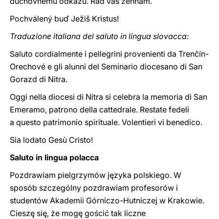
duchovnému odkazu. Rád vás žehnám.
Pochválený buď Ježiš Kristus!
Traduzione italiana del saluto in lingua slovacca:
Saluto cordialmente i pellegrini provenienti da Trenčín-
Orechové e gli alunni del Seminario diocesano di San
Gorazd di Nitra.
Oggi nella diocesi di Nitra si celebra la memoria di San
Emeramo, patrono della cattedrale. Restate fedeli
a questo patrimonio spirituale. Volentieri vi benedico.
Sia lodato Gesù Cristo!
Saluto in lingua polacca
Pozdrawiam pielgrzymów języka polskiego. W
sposób szczególny pozdrawiam profesorów i
studentów Akademii Górniczo-Hutniczej w Krakowie.
Cieszę się, że mogę gościć tak liczne