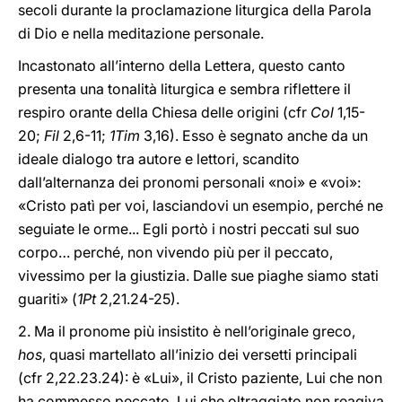
secoli durante la proclamazione liturgica della Parola
di Dio e nella meditazione personale.
Incastonato all’interno della Lettera, questo canto
presenta una tonalità liturgica e sembra riflettere il
respiro orante della Chiesa delle origini (cfr
Col
1,15-
20;
Fil
2,6-11;
1Tim
3,16). Esso è segnato anche da un
ideale dialogo tra autore e lettori, scandito
dall’alternanza dei pronomi personali «noi» e «voi»:
«Cristo patì per voi, lasciandovi un esempio, perché ne
seguiate le orme... Egli portò i nostri peccati sul suo
corpo… perché, non vivendo più per il peccato,
vivessimo per la giustizia. Dalle sue piaghe siamo stati
guariti» (
1Pt
2,21.24-25).
2. Ma il pronome più insistito è nell’originale greco,
hos
, quasi martellato all’inizio dei versetti principali
(cfr 2,22.23.24): è «Lui», il Cristo paziente, Lui che non
ha commesso peccato, Lui che oltraggiato non reagiva