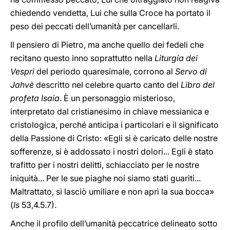
chiedendo vendetta, Lui che sulla Croce ha portato il
peso dei peccati dell’umanità per cancellarli.
Il pensiero di Pietro, ma anche quello dei fedeli che
recitano questo inno soprattutto nella
Liturgia dei
Vespri
del periodo quaresimale, corrono al
Servo di
Jahvè
descritto nel celebre quarto canto del
Libro del
profeta Isaia
. È un personaggio misterioso,
interpretato dal cristianesimo in chiave messianica e
cristologica, perché anticipa i particolari e il significato
della Passione di Cristo: «Egli si è caricato delle nostre
sofferenze, si è addossato i nostri dolori... Egli è stato
trafitto per i nostri delitti, schiacciato per le nostre
iniquità... Per le sue piaghe noi siamo stati guariti...
Maltrattato, si lasciò umiliare e non aprì la sua bocca»
(
Is
53,4.5.7).
Anche il profilo dell’umanità peccatrice delineato sotto