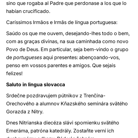
sino que rogaba al Padre que perdonase a los que lo
habían crucificado.
Caríssimos Irmãos e Irmãs de língua portuguesa:
Saúdo os que me ouvem, desejando-lhes todo o bem,
com as graças divinas, na sua caminhada como novo
Povo de Deus. Em particular, seja bem-vindo o grupo
de
portugueses
aqui presentes: abençoando-vos,
penso em vossos parentes e amigos. Que sejais
felizes!
Saluto in lingua slovacca
Srdečne pozdravujem pútnikov z Trenčína-
Orechového a alumnov Kňazského seminára svätého
Gorazda z Nitry.
Dnes Nitrianska diecéza slávi spomienku svätého
Emeráma, patróna katedrály. Zostaňte verní ich