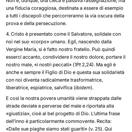
Non è, dunque, una cieca e passiva rassegnazione, ma
una fiducia coraggiosa, destinata a essere di esempio
a tutti i discepoli che percorreranno la via oscura della
prova e della persecuzione.
4. Cristo è presentato come il Salvatore, solidale con
noi nel suo «corpo» umano. Egli, nascendo dalla
Vergine Maria, si è fatto nostro fratello. Può quindi
esserci accanto, condividere il nostro dolore, portare il
nostro male, «i nostri peccati» (
1Pt
2,24). Ma egli è
anche e sempre il Figlio di Dio e questa sua solidarietà
con noi diventa radicalmente trasformatrice,
liberatrice, espiatrice, salvifica (
ibidem
).
E così la nostra povera umanità viene strappata dalle
strade deviate e perverse del male e riportata alla
«giustizia», cioè al bel progetto di Dio. L’ultima frase
dell’inno è particolarmente commovente. Recita:
«Dalle sue piaghe siamo stati guariti» (v. 25). Qui