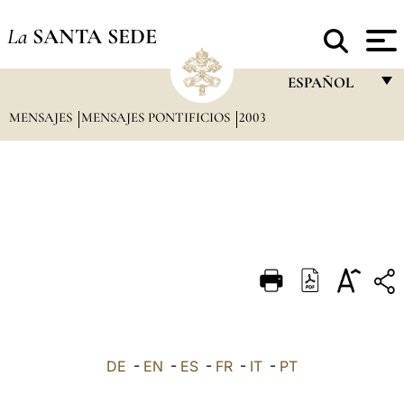
La
SANTA SEDE
ESPAÑOL
MENSAJES
MENSAJES PONTIFICIOS
2003
FRANÇAIS
ENGLISH
ITALIANO
PORTUGUÊS
ESPAÑOL
DEUTSCH
POLSKI
العربيّة
DE
-
EN
-
ES
-
FR
-
IT
-
PT
中文