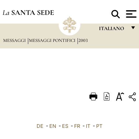
La
SANTA SEDE
ITALIANO
MESSAGGI
MESSAGGI PONTIFICI
2003
FRANÇAIS
ENGLISH
ITALIANO
PORTUGUÊS
ESPAÑOL
DEUTSCH
POLSKI
العربيّة
DE
-
EN
-
ES
-
FR
-
IT
-
PT
中文