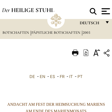
Der
HEILIGE STUHL
DEUTSCH
BOTSCHAFTEN
PÄPSTLICHE BOTSCHAFTEN
FRANÇAIS
2003
ENGLISH
ITALIANO
PORTUGUÊS
ESPAÑOL
DE
-
EN
-
ES
-
FR
-
IT
-
PT
DEUTSCH
POLSKI
العربيّة
ANDACHT AM FEST DER HEIMSUCHUNG MARIENS
中文
AM ENDE DES MARIENMONATS