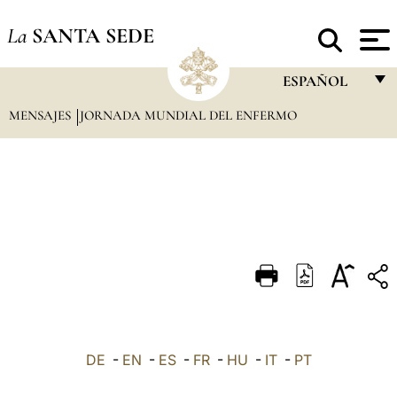
La
SANTA SEDE
ESPAÑOL
MENSAJES
JORNADA MUNDIAL DEL ENFERMO
FRANÇAIS
ENGLISH
ITALIANO
PORTUGUÊS
ESPAÑOL
DEUTSCH
POLSKI
العربيّة
DE
-
EN
-
ES
-
FR
-
HU
-
IT
-
PT
中文