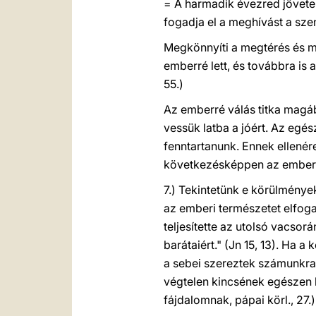
= A harmadik évezred jövetelé
fogadja el a meghívást a sz
Megkönnyíti a megtérés és me
emberré lett, és továbbra is 
55.)
Az emberré válás titka magába
vessük latba a jóért. Az egés
fenntartanunk. Ennek ellenére
következésképpen az ember le
7.) Tekintetünk e körülmények
az emberi természetet elfoga
teljesítette az utolsó vacsor
barátaiért." (Jn 15, 13). Ha a
a sebei szereztek számunkra 
végtelen kincsének egészen k
fájdalomnak, pápai körl., 27.)