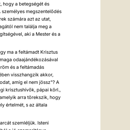
t, hogy a betegségét és
A személyes megszentelődés
rek számára azt az utat,
agától nem találja meg a
gítségével, aki a Mester és a
gy ma a feltámadt Krisztus
önmaga odaajándékozásával
öröm és a feltámadás
vében visszhangzik akkor,
sodat, amíg el nem jössz"? A
gi krisztushívők, pápai körl.,
amelyik arra törekszik, hogy
 értelmét, s az általa
arcát szemléljük. Isteni