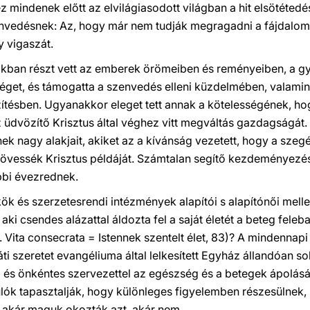
 mindenek előtt az elvilágiasodott világban a hit elsötétedé
envedésnek: Az, hogy már nem tudják megragadni a fájdalom
 vigaszát.
kban részt vett az emberek örömeiben és reményeiben, a gy
séget, és támogatta a szenvedés elleni küzdelmében, valami
ítésben. Ugyanakkor eleget tett annak a kötelességének, ho
 üdvözítő Krisztus által véghez vitt megváltás gazdagságát.
ek nagy alakjait, akiket az a kívánság vezetett, hogy a szeg
kövessék Krisztus példáját. Számtalan segítő kezdeményezést 
bbi évezrednek.
k és szerzetesrendi intézmények alapítói s alapítónői mell
aki csendes alázattal áldozta fel a saját életét a beteg feleba
. Vita consecrata = Istennek szentelt élet, 83)? A mindennapi 
ti szeretet evangéliuma által lelkesített Egyház állandóan s
és önkéntes szervezettel az egészség és a betegek ápolásáh
lók tapasztalják, hogy különleges figyelemben részesülnek, 
 akár maguk okozták azt, akár nem.