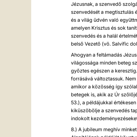
Jézusnak, a szenvedő szolgán
szenvedését a megtisztulás
és a világ üdvén való együtt
amelyen Krisztus és sok taní
szenvedés és a halál értelmét
belső Vezető (vö. Salvific dol
Ahogyan a feltámadás Jézus 
világossága minden beteg sz
győztes egészen a keresztig.
forrásává változtassuk. Nem 
amikor a közösség így szólal 
betegek is, akik az Úr szőlőjé
53.), a példájukkal értékese
kiküszöbölje a szenvedés tap
indokolt kezdeményezéseket 
8.) A jubileum meghív minket 