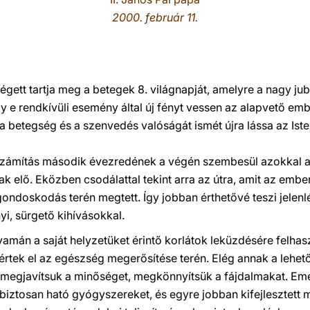
2000. február 11.
égett tartja meg a betegek 8. világnapját, amelyre a nagy ju
y e rendkívüli esemény által új fényt vessen az alapvető emb
a betegség és a szenvedés valóságát ismét újra lássa az Ist
számítás második évezredének a végén szembesül azokkal a
 elő. Eközben csodálattal tekint arra az útra, amit az embe
ondoskodás terén megtett. Így jobban érthetővé teszi jelenlé
i, sürgető kihívásokkal.
amán a saját helyzetüket érintő korlátok leküzdésére felhasz
 értek el az egészség megerősítése terén. Elég annak a lehe
 megjavítsuk a minőséget, megkönnyítsük a fájdalmakat. Eme
 biztosan ható gyógyszereket, és egyre jobban kifejlesztett 