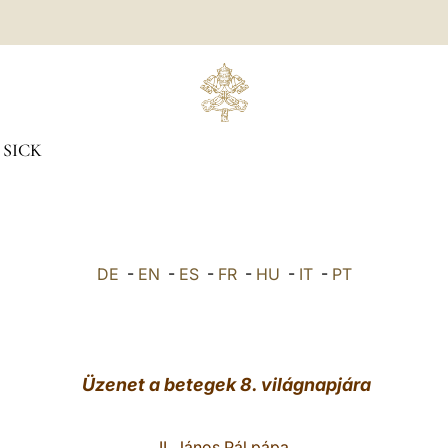
 SICK
DE
-
EN
-
ES
-
FR
-
HU
-
IT
-
PT
Üzenet a betegek 8. világnapjára
II. János Pál pápa