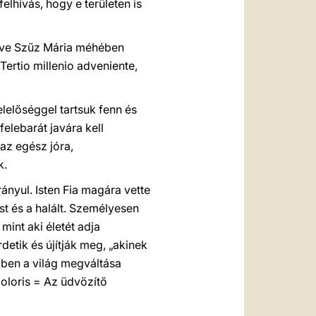
elhívás, hogy e területen is
r éve Szűz Mária méhében
Tertio millenio adveniente,
elelőséggel tartsuk fenn és
felebarát javára kell
 az egész jóra,
k.
ányul. Isten Fia magára vette
t és a halált. Személyesen
mint aki életét adja
rdetik és újítják meg, „akinek
iben a világ megváltása
doloris = Az üdvözítő