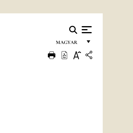
MAGYAR
FRANÇAIS
ENGLISH
ITALIANO
PORTUGUÊS
ESPAÑOL
DEUTSCH
POLSKI