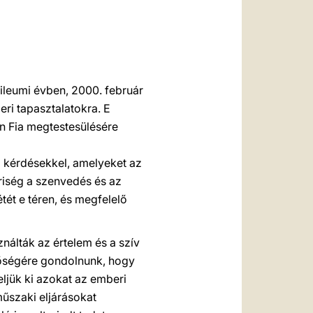
العربيّة
中文
LATINE
bileumi évben, 2000. február
eri tapasztalatokra. E
en Fia megtestesülésére
 kérdésekkel, amelyeket az
riség a szenvedés és az
tét e téren, és megfelelő
nálták az értelem és a szív
tőségére gondolnunk, hogy
ljük ki azokat az emberi
műszaki eljárásokat