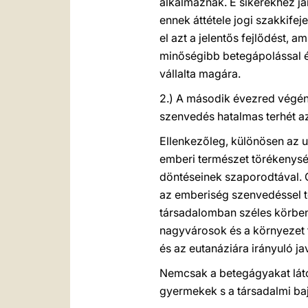
alkalmaznak. E sikerekhez jár
ennek áttétele jogi szakkife
el azt a jelentős fejlődést, 
minőségibb betegápolással és
vállalta magára.
2.) A második évezred végé
szenvedés hatalmas terhét a
Ellenkezőleg, különösen az 
emberi természet törékenység
döntéseinek szaporodtával. 
az emberiség szenvedéssel t
társadalomban széles körben 
nagyvárosok és a környezet
és az eutanáziára irányuló ja
Nemcsak a betegágyakat láto
gyermekek s a társadalmi ba