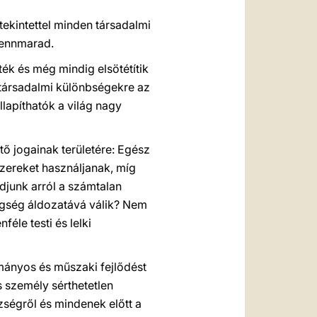
tekintettel minden társadalmi
fennmarad.
ték és még mindig elsötétítik
társadalmi különbségekre az
apíthatók a világ nagy
ő jogainak területére: Egész
zereket használjanak, míg
djunk arról a számtalan
tegség áldozatává válik? Nem
éle testi és lelki
ományos és műszaki fejlődést
 személy sérthetetlen
ségről és mindenek előtt a