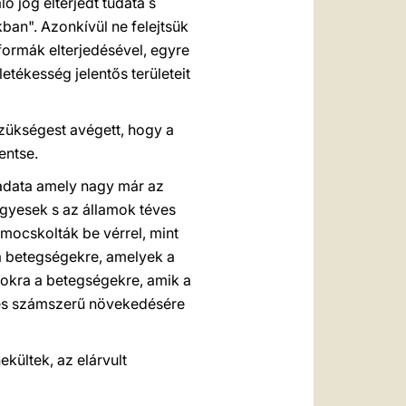
ó jog elterjedt tudata s
ban". Azonkívül ne felejtsük
 formák elterjedésével, egyre
tékesség jelentős területeit
ükségest avégett, hogy a
entse.
adata amely nagy már az
egyesek s az államok téves
mocskolták be vérrel, mint
a betegségekre, amelyek a
zokra a betegségekre, amik a
zés számszerű növekedésére
ültek, az elárvult