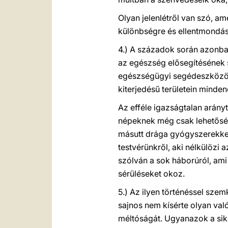
Olyan jelenlétről van szó, am
különbségre és ellentmondás
4.) A századok során azonban
az egészség elősegítésének 
egészségügyi segédeszközökh
kiterjedésű területein minden
Az efféle igazságtalan arán
népeknek még csak lehetőség
másutt drága gyógyszerekkel
testvérünkről, aki nélkülözi
szólván a sok háborúról, ami 
sérüléseket okoz.
5.) Az ilyen történéssel sze
sajnos nem kísérte olyan val
méltóságát. Ugyanazok a sik