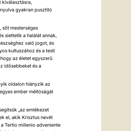
kiválasztásra,
ányulva gyakran pusztító
, sőt mesterséges
 siettetik a halálát annak,
észséghez való jogot, és
os kultuszához és a testi
 hogy az életet egyszerű
az idősebbeket és a
yik oldalon hiányzik az
n egyes ember méltóságát
segítsük „az emlékezet
k el, akik Krisztus nevét
. a Tertio millenio adveniente