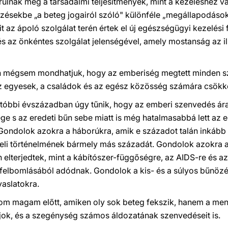
ulnak még a társadalmi teljesítmények, mint a kezeléshez val
jezésekbe „a beteg jogairól szóló" különféle „megállapodások
amit az ápoló szolgálat terén értek el új egészségügyi kezelési
 az önkéntes szolgálat jelenségével, amely mostanság az ille
n mégsem mondhatjuk, hogy az emberiség megtett minden sz
z egyesek, a családok és az egész közösség számára csökk
utóbbi évszázadban úgy tűnik, hogy az emberi szenvedés ár
e s az eredeti bűn sebe miatt is még hatalmasabbá lett az 
Gondolok azokra a háborúkra, amik e századot talán inkább 
eli történelmének bármely más századát. Gondolok azokra 
elterjedtek, mint a kábítószer-függőségre, az AIDS-re és a
 felbomlásából adódnak. Gondolok a kis- és a súlyos bűnö
vaslatokra.
m magam előtt, amiken oly sok beteg fekszik, hanem a menek
jok, és a szegénység számos áldozatának szenvedéseit is.