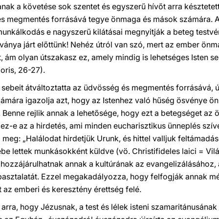
ak a követése sok szentet és egyszerű hívőt arra késztetet
 és megmentés forrásává tegye önmaga és mások számára. 
munkálkodás e nagyszerű kilátásai megnyitják a beteg testvé
tványa járt előttünk! Nehéz útról van szó, mert az ember önm
, ám olyan útszakasz ez, amely mindig is lehetséges Isten se
oris, 26-27).
sebeit átváltoztatta az üdvösség és megmentés forrásává, ú
ámára igazolja azt, hogy az Istenhez való hűség ösvénye 
 Benne rejlik annak a lehetősége, hogy ezt a betegséget az 
ez-e az a hirdetés, ami minden eucharisztikus ünneplés szí
meg: „Halálodat hirdetjük Urunk, és hittel valljuk feltámadá
be lettek munkásokként küldve (vö. Christifideles laici = Vilá
n hozzájárulhatnak annak a kultúrának az evangelizálásához, 
asztalatát. Ezzel megakadályozza, hogy felfogják annak mély
az emberi és keresztény érettség felé.
arra, hogy Jézusnak, a test és lélek isteni szamaritánusának 