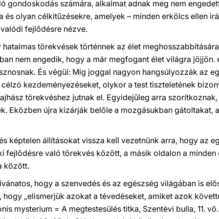
aló gondoskodás számára, alkalmat adnak meg nem engedett 
 és olyan célkitűzésekre, amelyek – minden erkölcs ellen ir
valódi fejlődésre nézve.
y hatalmas törekvések történnek az élet meghosszabbítására
an nem engedik, hogy a már megfogant élet világra jöjjön. és
asznosnak. És végül: Míg joggal nagyon hangsúlyozzák az eg
 célzó kezdeményezéseket, olykor a test tiszteletének bizony
hajhász törekvéshez jutnak el. Egyidejűleg arra szorítkoznak,
ék. Eközben újra kizárják belőle a mozgásukban gátoltakat, 
 képtelen állításokat vissza kell vezetnünk arra, hogy az eg
ki fejlődésre való törekvés között, a másik oldalon a minde
 között.
ívánatos, hogy a szenvedés és az egészség világában is elő
, hogy „elismerjük azokat a tévedéseket, amiket azok követte
ionis mysterium = A megtestesülés titka, Szentévi bulla, 11. vö