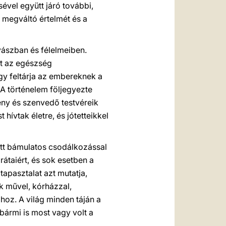
sével együtt járó további,
 megváltó értelmét és a
ászban és félelmeiben.
nt az egészség
gy feltárja az embereknek a
 A történelem följegyezte
ény és szenvedő testvéreik
hívtak életre, és jótetteikkel
ett bámulatos csodálkozással
rátaiért, és sok esetben a
tapasztalat azt mutatja,
ok művel, kórházzal,
oz. A világ minden táján a
bármi is most vagy volt a