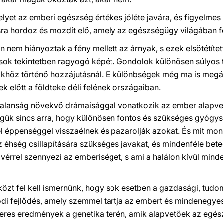
elyet az emberi egészség értékes jóléte javára, és figyelmes 
ra hordoz és mozdít elő, amely az egészségügy világában 
 nem hiányoztak a fény mellett az árnyak, s ezek elsötétítet
sok tekintetben ragyogó képét. Gondolok különösen súlyos 
öz történő hozzájutásnál. E különbségek még ma is megáll
ek előtt a földteke déli felének országaiban.
ytalanság növekvő drámaisággal vonatkozik az ember alapvet
ük sincs arra, hogy különösen fontos és szükséges gyógys
 éppenséggel visszaélnek és pazarolják azokat. És mit mon
 az éhség csillapítására szükséges javakat, és mindenféle be
vérrel szennyezi az emberiséget, s ami a halálon kívül mindenf
mközt fel kell ismernünk, hogy sok esetben a gazdasági, tud
ódi fejlődés, amely szemmel tartja az embert és mindenegyes
eres eredmények a genetika terén, amik alapvetőek az egész