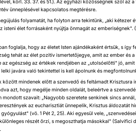
vel, körl. 33. 37. és 51.). Az egyházi közösségnek szól az a f
entév ünneplésével kapcsolatos megtérésre.
gújulás folyamatát, ha folyton arra tekintünk, „aki kéteze
az isteni élet forrásaként nyújtja önmagát az emberiségnek". (
n foglalja, hogy az életet Isten ajándékaként értsük, s így f
zség tehát az élet pozitív ismertetőjegye, amit az ember és a 
 az egészség az értékek rendjében az „utolsóelőtti" jó, amit
lki javára való tekintettel is kell ápolnunk és megfontolnun
 között mindenek előtt a szenvedő és feltámadt Krisztusra ir
dva azt, hogy megélje minden oldalát, beleértve a szenvedés
án mondott szavait: „Nagyobb szeretete senkinek sincs annál, 
 keresztények az eucharisztiát ünnepelik, Krisztus áldozatát hi
gyógyulást" (vö. 1 Pét 2, 25). Aki egyesül vele, „szenvedése
ülönleges részét őrzi, s megoszthatja másokkal" (Salvifici 
.