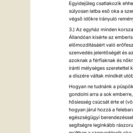
Egyidejűleg csatlakozik ehhez
súlyosan latba eső oka a sz
végső időkre irányuló remény
3.) Az egyház minden korsza
Állandóan kísérte az emberi
előmozdításáért való erőfesz
szenvedés jelentőségét és az
azoknak a férfiaknak és nőkn
iránti mélységes szeretettel 
a díszére váltak mindkét utó
Hogyan ne tudnánk a püspökö
gondolni arra a sok emberre, 
hősiesség csúcsát érte el (vö
hogyan járul hozzá a felebará
egészségügyi berendezéssel 
segítségre leginkább rászoru
múltban a szenvedéseik oka,