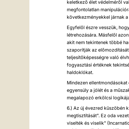
keletkező élet védelméről v
megfontolatlan manipulációra
következményekkel járnak a 
Egyfelől észre vesszük, hog
létrehozására. Másfelől azonb
akit nem tekintenek többé h
szaporítják az előmozdítását
teljesítőképességre való élv
fogyasztási értéknek tekints
haldoklókat.
Mindezen ellentmondásokat és
egyensúly a jólét és a műsza
megalapozó erkölcsi logikája
6.) Az új évezred küszöbén k
megtisztítását". Ez oda vezet
viselték és viselik" (Incarnat