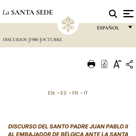
La
SANTA SEDE
ESPAÑOL
DISCURSOS
1988
OCTUBRE
FRANÇAIS
ENGLISH
ITALIANO
PORTUGUÊS
ESPAÑOL
EN
-
ES
-
FR
-
IT
DEUTSCH
POLSKI
العربيّة
DISCURSO DEL SANTO PADRE JUAN PABLO II
AL EMBAJADOR DE BÉLGICA ANTE LA SANTA
中文