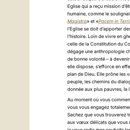
Eglise qui a reçu mission d’êt
humaine, comme le soulignait
Magistra
» et «
Pacem in Terri
l’Eglise se doit d’apporter d
l’histoire. Loin de vivre en g
celle de la Constitution du C
dégage une anthropologie chr
de bonne volonté – à devenir
elle dispose, s’efforce en e
plan de Dieu. Elle prône les 
peuple, les chemins du dialogu
donnée aux plus pauvres, la li
Au moment où vous commencez
vous vous engagez totalement 
Sachez que vous trouverez tou
aux vœux délicats que vous m
je vous redis mes souhaits l