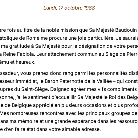
Lundi, 17 octobre 1988
ère fois au titre de la noble mission que Sa Majesté Baudoui
tolique de Rome me procure une joie particulière. Je saurai
t ma gratitude à Sa Majesté pour la désignation de votre per
la Reine Fabiola. Leur attachement commun au Siège de Pierre
n ému et heureux.
ssadeur, vous prenez donc rang parmi les personnalités dist
sseur immédiat, le Baron Paternotte de la Vaillée – qui consti
près du Saint-Siège. Daignez agréer mes vifs compliments 
sonne, j’ai le sentiment d’accueillir Sa Majesté le Roi des Be
e de Belgique apprécié en plusieurs occasions et plus pro
. Mes nombreuses rencontres avec les principaux groupes de 
 dans ma mémoire et une grande espérance dans les ressource
e d’en faire état dans votre aimable adresse.