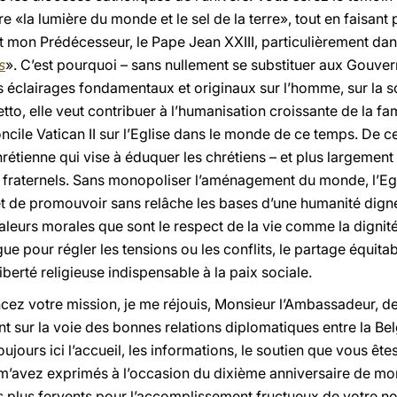
re «la lumière du monde et le sel de la terre», tout en faisan
 mon Prédécesseur, le Pape Jean XXIII, particulièrement dan
s
». C’est pourquoi – sans nullement se substituer aux Gouv
es éclairages fondamentaux et originaux sur l’homme, sur la so
hetto, elle veut contribuer à l’humanisation croissante de la fa
oncile Vatican II sur l’Eglise dans le monde de ce temps. De 
étienne qui vise à éduquer les chrétiens – et plus largemen
 fraternels. Sans monopoliser l’aménagement du monde, l’Eg
ffet de promouvoir sans relâche les bases d’une humanité di
valeurs morales que sont le respect de la vie comme la dignit
e pour régler les tensions ou les conflits, le partage équitabl
berté religieuse indispensable à la paix sociale.
 votre mission, je me réjouis, Monsieur l’Ambassadeur, de
sur la voie des bonnes relations diplomatiques entre la Belg
jours ici l’accueil, les informations, le soutien que vous ête
’avez exprimés à l’occasion du dixième anniversaire de mon 
es plus fervents pour l’accomplissement fructueux de votre 