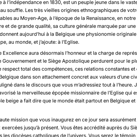
ée à l’indépendance en 1830, est un peuple jeune dans le vas
eau souffle. Les très vieilles origines ethnographiques de v
les au Moyen-Age, à l’époque de la Renaissance, en notre 
re et de grande qualité, sa culture générale marquée par une
 donnent aujourd’hui à la Belgique une physionomie originale
, au monde, et j’ajoute: à l’Eglise.
 Excellence aura désormais l’honneur et la charge de représen
re Gouvernement et le Siège Apostolique perdurent pour le p
e respect total des compétences, ces relations constantes et
elgique dans son attachement concret aux valeurs d’une civil
uligné dans le discours que vous m’adressiez tout à l’heure. J
avorisé la merveilleuse épopée missionnaire de l’Eglise qui es
e beige a fait dire que le monde était partout en Belgique et 
aute mission que vous inaugurez en ce jour sera assurément 
 exercées jusqu’à présent. Vous êtes accrédité auprès du S
s les diocèses catholiques de l’univers. Vous serez le témoin d