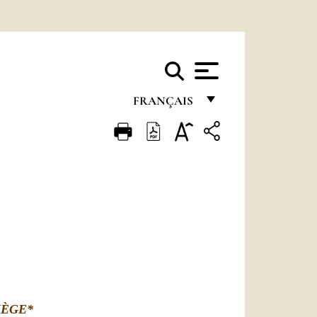
FRANÇAIS
FRANÇAIS
ENGLISH
ITALIANO
PORTUGUÊS
ESPAÑOL
DEUTSCH
POLSKI
IÈGE*