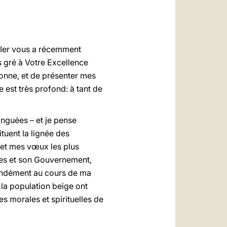
العربيّة
中文
LATINE
n Ier vous a récemment
s gré à Votre Excellence
sonne, et de présenter mes
 est très profond: à tant de
inguées – et je pense
tuent la lignée des
et mes vœux les plus
lges et son Gouvernement,
fondément au cours de ma
la population beige ont
s morales et spirituelles de