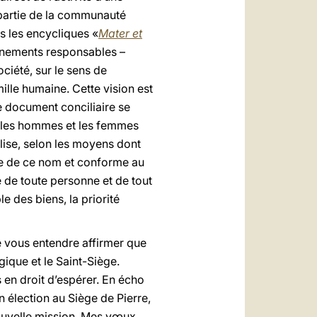
t partie de la communauté
s les encycliques «
Mater et
ernements responsables –
ciété, sur le sens de
mille humaine. Cette vision est
ce document conciliaire se
t les hommes et les femmes
lise, selon les moyens dont
gne de ce nom et conforme au
é de toute personne et de tout
e des biens, la priorité
 vous entendre affirmer que
ique et le Saint-Siège.
s en droit d’espérer. En écho
élection au Siège de Pierre,
nouvelle mission. Mes vœux