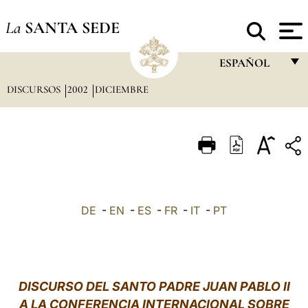
La
SANTA SEDE
ESPAÑOL
DISCURSOS
2002
DICIEMBRE
FRANÇAIS
ENGLISH
ITALIANO
PORTUGUÊS
ESPAÑOL
DE
-
EN
-
ES
-
FR
-
IT
-
PT
DEUTSCH
POLSKI
العربيّة
DISCURSO DEL SANTO PADRE JUAN PABLO II
A LA CONFERENCIA INTERNACIONAL SOBRE
中文