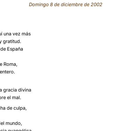
Domingo 8 de diciembre de 2002
uí una vez más
 gratitud.
a de España
de Roma,
 entero.
la gracia divina
re el mal.
ha de culpa,
del mundo,
cia evangélica