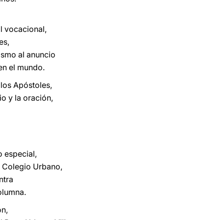
l vocacional,
es,
asmo al anuncio
 en el mundo.
 los Apóstoles,
o y la oración,
 especial,
o Colegio Urbano,
ntra
olumna.
ón,