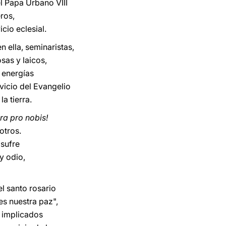
l Papa Urbano VIII
ros,
cio eclesial.
 ella, seminaristas,
osas y laicos,
 energías
rvicio del Evangelio
la tierra.
ra pro nobis!
otros.
sufre
 y odio,
l santo rosario
es nuestra paz",
 implicados