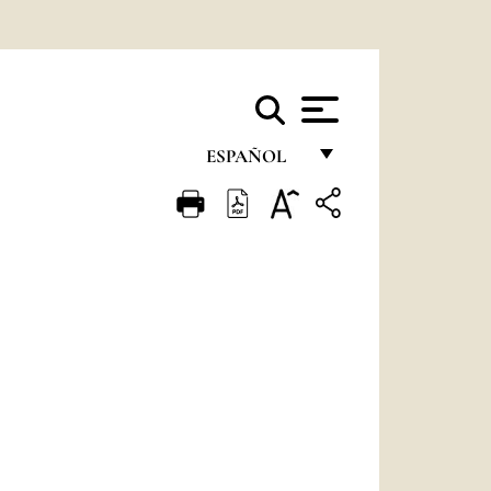
ESPAÑOL
FRANÇAIS
ENGLISH
ITALIANO
PORTUGUÊS
ESPAÑOL
DEUTSCH
POLSKI