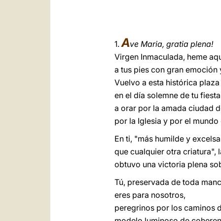
A
1.
ve Maria, gratia plena!
Virgen Inmaculada, heme aq
a tus pies con gran emoción y
Vuelvo a esta histórica plaz
en el día solemne de tu fiesta
a orar por la amada ciudad 
por la Iglesia y por el mundo
En ti, "más humilde y excelsa
que cualquier otra criatura", 
obtuvo una victoria plena sob
Tú, preservada de toda manc
eres para nosotros,
peregrinos por los caminos 
modelo luminoso de coheren