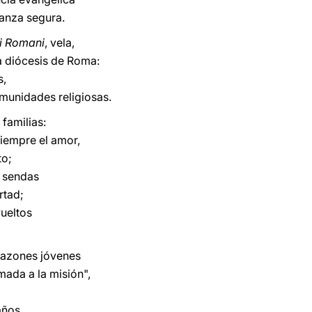
ranza segura.
i Romani
, vela,
da diócesis de Roma:
s,
omunidades religiosas.
 familias:
siempre el amor,
to;
s sendas
rtad;
ueltos
razones jóvenes
amada a la misión",
años.