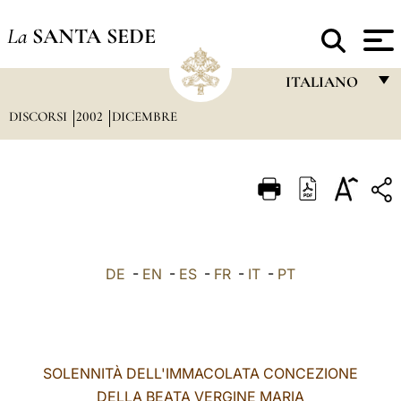
La
SANTA SEDE
ITALIANO
DISCORSI
2002
DICEMBRE
FRANÇAIS
ENGLISH
ITALIANO
PORTUGUÊS
ESPAÑOL
DE
-
EN
-
ES
-
FR
-
IT
-
PT
DEUTSCH
POLSKI
العربيّة
SOLENNITÀ DELL'IMMACOLATA CONCEZIONE
DELLA BEATA VERGINE MARIA
中文