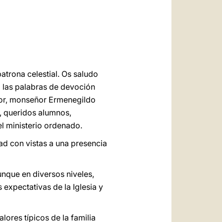
العربيّة
中文
LATINE
patrona celestial. Os saludo
o las palabras de devoción
ctor, monseñor Ermenegildo
n, queridos alumnos,
l ministerio ordenado.
ad con vistas a una presencia
unque en diversos niveles,
 expectativas de la Iglesia y
alores típicos de la familia