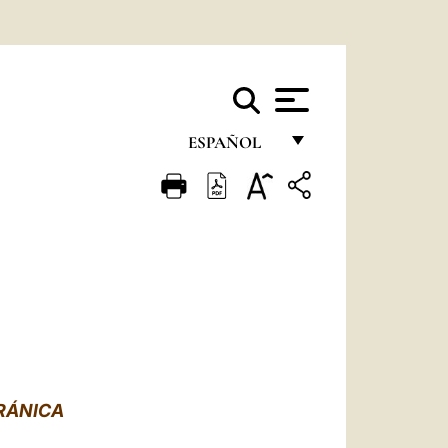
ESPAÑOL
FRANÇAIS
ENGLISH
ITALIANO
PORTUGUÊS
ESPAÑOL
DEUTSCH
RÁNICA
POLSKI