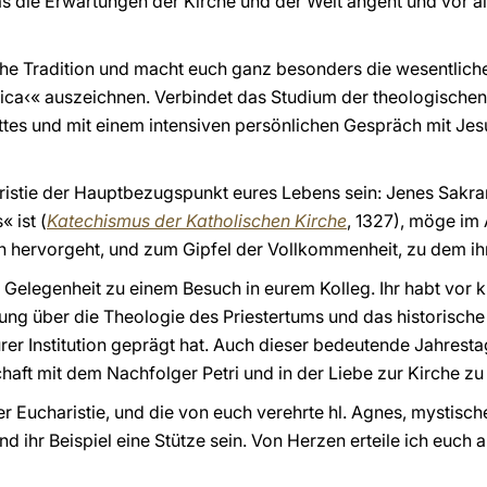
 die Erwartungen der Kirche und der Welt angeht und vor a
iche Tradition und macht euch ganz besonders die wesentliche
nica‹« auszeichnen. Verbindet das Studium der theologischen
tes und mit einem intensiven persönlichen Gespräch mit Jes
aristie der Hauptbezugspunkt eures Lebens sein: Jenes Sakra
 ist (
Katechismus der Katholischen Kirche
, 1327), möge im
 hervorgeht, und zum Gipfel der Vollkommenheit, zu dem ihr 
e Gelegenheit zu einem Besuch in eurem Kolleg. Ihr habt vor 
gung über die Theologie des Priestertums und das historisch
er Institution geprägt hat. Auch dieser bedeutende Jahrestag
aft mit dem Nachfolger Petri und in der Liebe zur Kirche z
er Eucharistie, und die von euch verehrte hl. Agnes, mystis
d ihr Beispiel eine Stütze sein. Von Herzen erteile ich euch 