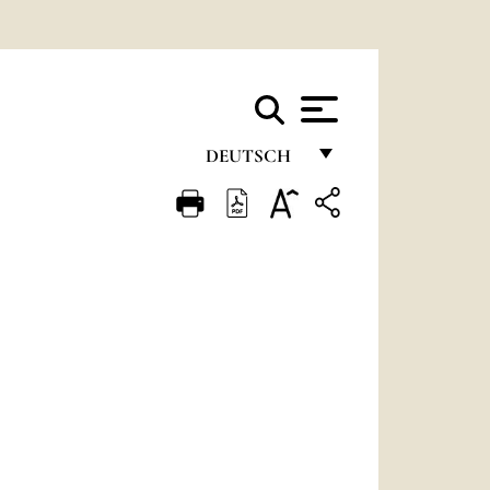
DEUTSCH
FRANÇAIS
ENGLISH
ITALIANO
PORTUGUÊS
ESPAÑOL
DEUTSCH
POLSKI