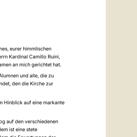
العربيّة
中文
LATINE
gnes, eurer himmlischen
rrn Kardinal Camillo Ruini,
amen an mich gerichtet hat.
Alumnen und alle, die zu
ndet, den die Kirche zur
im Hinblick auf eine markante
alog auf den verschiedenen
m ist eine stete