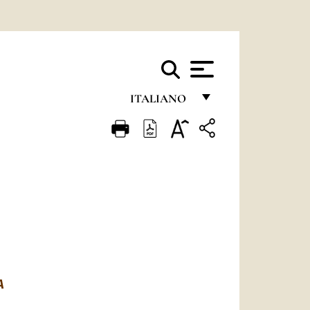
ITALIANO
FRANÇAIS
ENGLISH
ITALIANO
PORTUGUÊS
ESPAÑOL
DEUTSCH
A
POLSKI