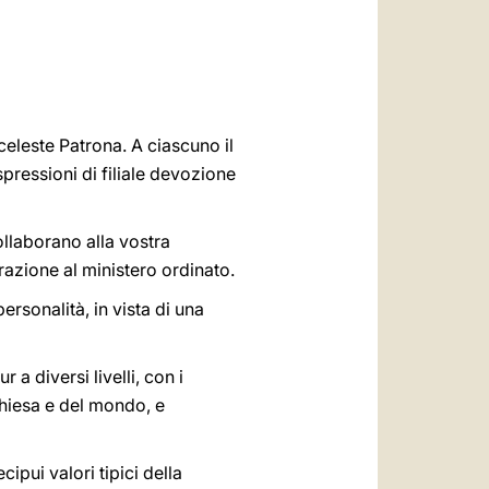
العربيّة
中文
LATINE
celeste Patrona. A ciascuno il
spressioni di filiale devozione
ollaborano alla vostra
azione al ministero ordinato.
ersonalità, in vista di una
a diversi livelli, con i
Chiesa e del mondo, e
cipui valori tipici della