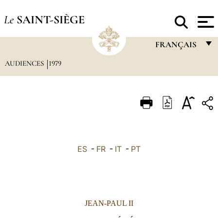
Le
SAINT-SIÈGE
FRANÇAIS
AUDIENCES
1979
FRANÇAIS
ENGLISH
ITALIANO
PORTUGUÊS
ESPAÑOL
ES
-
FR
-
IT
-
PT
DEUTSCH
POLSKI
العربيّة
JEAN-PAUL II
中文