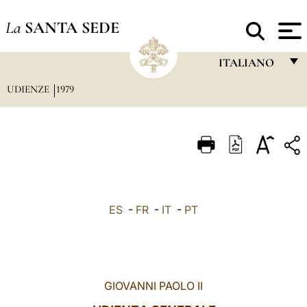
La
SANTA SEDE
ITALIANO
UDIENZE
1979
FRANÇAIS
ENGLISH
ITALIANO
PORTUGUÊS
ESPAÑOL
ES
-
FR
-
IT
-
PT
DEUTSCH
POLSKI
العربيّة
GIOVANNI PAOLO II
中文