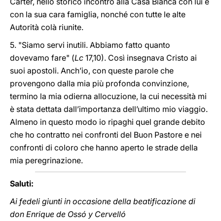
Carter, nello storico incontro alla Casa Bianca con lui e
con la sua cara famiglia, nonché con tutte le alte
Autorità colà riunite.
5. "Siamo servi inutili. Abbiamo fatto quanto
dovevamo fare" (
Lc
17,10). Così insegnava Cristo ai
suoi apostoli. Anch’io, con queste parole che
provengono dalla mia più profonda convinzione,
termino la mia odierna allocuzione, la cui necessità mi
è stata dettata dall’importanza dell’ultimo mio viaggio.
Almeno in questo modo io ripaghi quel grande debito
che ho contratto nei confronti del Buon Pastore e nei
confronti di coloro che hanno aperto le strade della
mia peregrinazione.
Saluti:
Ai fedeli giunti in occasione della beatificazione di
don Enrique de Ossó y Cervelló