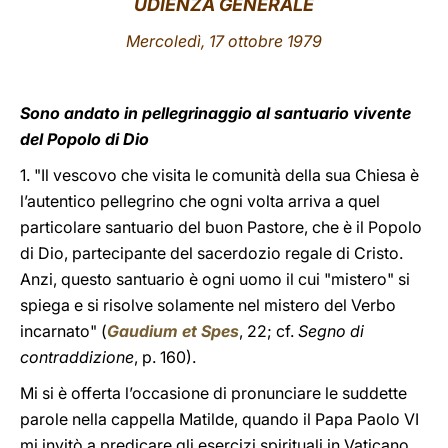
UDIENZA GENERALE
LATINE
Mercoledì, 17 ottobre 1979
Sono andato in pellegrinaggio al santuario vivente
del Popolo di Dio
1. "Il vescovo che visita le comunità della sua Chiesa è
l’autentico pellegrino che ogni volta arriva a quel
particolare santuario del buon Pastore, che è il Popolo
di Dio, partecipante del sacerdozio regale di Cristo.
Anzi, questo santuario è ogni uomo il cui "mistero" si
spiega e si risolve solamente nel mistero del Verbo
incarnato" (
Gaudium et Spes
, 22; cf.
Segno di
contraddizione
, p. 160).
Mi si è offerta l’occasione di pronunciare le suddette
parole nella cappella Matilde, quando il Papa Paolo VI
mi invitò a predicare gli esercizi spirituali in Vaticano.