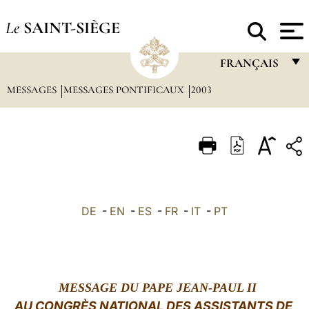
Le
SAINT-SIÈGE
FRANÇAIS
MESSAGES
MESSAGES PONTIFICAUX
2003
FRANÇAIS
ENGLISH
ITALIANO
PORTUGUÊS
ESPAÑOL
DE
-
EN
-
ES
-
FR
-
IT
-
PT
DEUTSCH
POLSKI
العربيّة
MESSAGE DU PAPE JEAN-PAUL II
AU CONGRÈS NATIONAL DES ASSISTANTS DE
中文