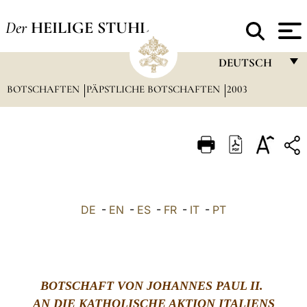
Der
HEILIGE STUHL
DEUTSCH
BOTSCHAFTEN
PÄPSTLICHE BOTSCHAFTEN
FRANÇAIS
2003
ENGLISH
ITALIANO
PORTUGUÊS
ESPAÑOL
DE
-
EN
-
ES
-
FR
-
IT
-
PT
DEUTSCH
POLSKI
العربيّة
BOTSCHAFT VON JOHANNES PAUL II.
AN DIE KATHOLISCHE AKTION ITALIENS
中文