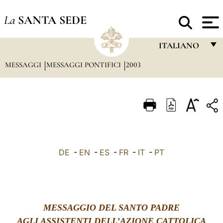
La
SANTA SEDE
ITALIANO
MESSAGGI
MESSAGGI PONTIFICI
2003
FRANÇAIS
ENGLISH
ITALIANO
PORTUGUÊS
ESPAÑOL
DE
-
EN
-
ES
-
FR
-
IT
-
PT
DEUTSCH
POLSKI
العربيّة
MESSAGGIO DEL SANTO PADRE
中文
AGLI ASSISTENTI DELL’AZIONE CATTOLICA