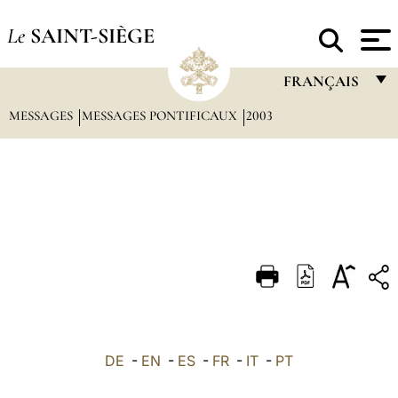
Le
SAINT-SIÈGE
FRANÇAIS
MESSAGES
MESSAGES PONTIFICAUX
2003
FRANÇAIS
ENGLISH
ITALIANO
PORTUGUÊS
ESPAÑOL
DEUTSCH
POLSKI
العربيّة
DE
-
EN
-
ES
-
FR
-
IT
-
PT
中文