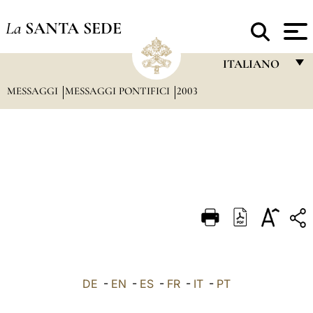
La
SANTA SEDE
ITALIANO
MESSAGGI
MESSAGGI PONTIFICI
2003
FRANÇAIS
ENGLISH
ITALIANO
PORTUGUÊS
ESPAÑOL
DEUTSCH
POLSKI
العربيّة
DE
-
EN
-
ES
-
FR
-
IT
-
PT
中文