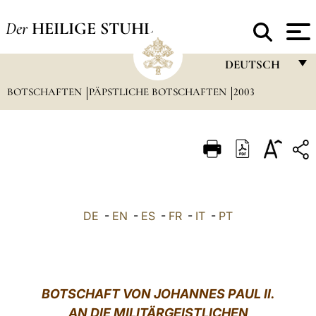
Der
HEILIGE STUHL
DEUTSCH
BOTSCHAFTEN
PÄPSTLICHE BOTSCHAFTEN
FRANÇAIS
2003
ENGLISH
ITALIANO
PORTUGUÊS
ESPAÑOL
DE
-
EN
-
ES
-
FR
-
IT
-
PT
DEUTSCH
POLSKI
العربيّة
BOTSCHAFT VON JOHANNES PAUL
II.
AN DIE MILITÄRGEISTLICHEN
中文