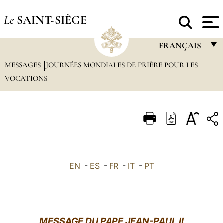
Le
SAINT-SIÈGE
FRANÇAIS
MESSAGES
JOURNÉES MONDIALES DE PRIÈRE POUR LES
FRANÇAIS
VOCATIONS
ENGLISH
ITALIANO
PORTUGUÊS
ESPAÑOL
DEUTSCH
EN
-
ES
-
FR
-
IT
-
PT
POLSKI
العربيّة
MESSAGE DU PAPE JEAN-PAUL II
中文