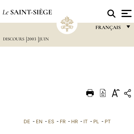
Le
SAINT-SIÈGE
FRANÇAIS
DISCOURS
2003
JUIN
FRANÇAIS
ENGLISH
ITALIANO
PORTUGUÊS
ESPAÑOL
DEUTSCH
POLSKI
العربيّة
DE
-
EN
-
ES
-
FR
-
HR
-
IT
-
PL
-
PT
中文