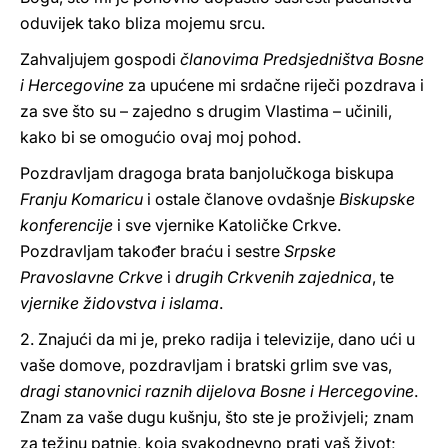
oduvijek tako bliza mojemu srcu.
Zahvaljujem gospodi
članovima Predsjedništva Bosne
i Hercegovine
za upućene mi srdačne riječi pozdrava i
za sve što su – zajedno s drugim Vlastima – učinili,
kako bi se omogućio ovaj moj pohod.
Pozdravljam dragoga brata banjolučkoga biskupa
Franju Komaricu
i ostale članove ovdašnje
Biskupske
konferencije
i sve vjernike Katoličke Crkve.
Pozdravljam također braću i sestre
Srpske
Pravoslavne Crkve
i
drugih Crkvenih zajednica
, te
vjernike židovstva i islama
.
2. Znajući da mi je, preko radija i televizije, dano ući u
vaše domove, pozdravljam i bratski grlim sve vas,
dragi stanovnici raznih dijelova Bosne i Hercegovine
.
Znam za vaše dugu kušnju, što ste je proživjeli; znam
za težinu patnje, koja svakodnevno prati vaš život;