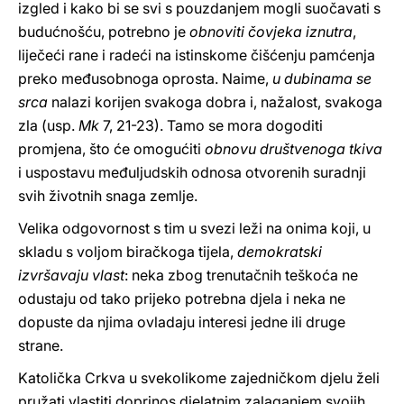
izgled i kako bi se svi s pouzdanjem mogli suočavati s
budućnošću, potrebno je
obnoviti čovjeka iznutra
,
liječeći rane i radeći na istinskome čišćenju pamćenja
preko međusobnoga oprosta. Naime,
u dubinama se
srca
nalazi korijen svakoga dobra i, nažalost, svakoga
zla (usp.
Mk
7, 21-23). Tamo se mora dogoditi
promjena, što će omogućiti
obnovu društvenoga tkiva
i uspostavu međuljudskih odnosa otvorenih suradnji
svih životnih snaga zemlje.
Velika odgovornost s tim u svezi leži na onima koji, u
skladu s voljom biračkoga tijela,
demokratski
izvršavaju vlast
: neka zbog trenutačnih teškoća ne
odustaju od tako prijeko potrebna djela i neka ne
dopuste da njima ovladaju interesi jedne ili druge
strane.
Katolička Crkva u svekolikome zajedničkom djelu želi
pružati vlastiti doprinos djelatnim zalaganjem svojih