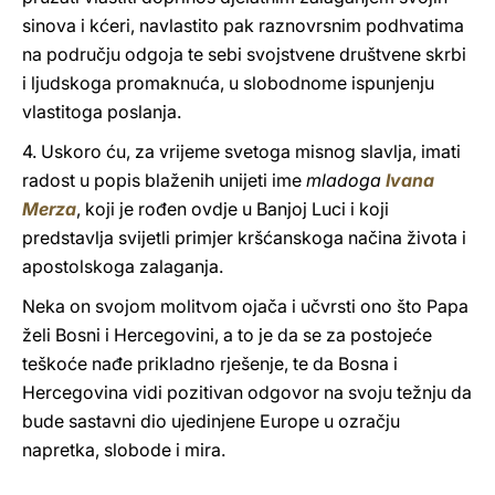
sinova i kćeri, navlastito pak raznovrsnim podhvatima
na području odgoja te sebi svojstvene društvene skrbi
i ljudskoga promaknuća, u slobodnome ispunjenju
vlastitoga poslanja.
4. Uskoro ću, za vrijeme svetoga misnog slavlja, imati
radost u popis blaženih unijeti ime
mladoga
Ivana
Merza
, koji je rođen ovdje u Banjoj Luci i koji
predstavlja svijetli primjer kršćanskoga načina života i
apostolskoga zalaganja.
Neka on svojom molitvom ojača i učvrsti ono što Papa
želi Bosni i Hercegovini, a to je da se za postojeće
teškoće nađe prikladno rješenje, te da Bosna i
Hercegovina vidi pozitivan odgovor na svoju težnju da
bude sastavni dio ujedinjene Europe u ozračju
napretka, slobode i mira.