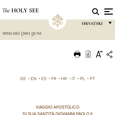
The
HOLY SEE
HRVATSKI
SPEECHES
2003
JUNE
FRANÇAIS
ENGLISH
ITALIANO
PORTUGUÊS
ESPAÑOL
DE
-
EN
-
ES
-
FR
-
HR
-
IT
-
PL
-
PT
DEUTSCH
POLSKI
العربيّة
VIAGGIO APOSTOLICO
DI SUA SANTITÀ GIOVANNI PAOLO II
中文