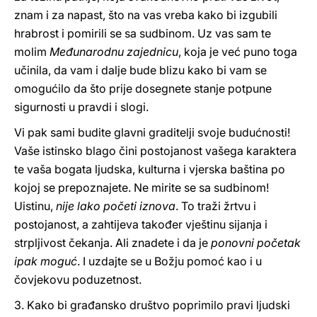
znam i za napast, što na vas vreba kako bi izgubili
hrabrost i pomirili se sa sudbinom. Uz vas sam te
molim
Međunarodnu zajednicu
, koja je već puno toga
učinila, da vam i dalje bude blizu kako bi vam se
omogućilo da što prije dosegnete stanje potpune
sigurnosti u pravdi i slogi.
Vi pak sami budite glavni graditelji svoje budućnosti!
Vaše istinsko blago čini postojanost vašega karaktera
te vaša bogata ljudska, kulturna i vjerska baština po
kojoj se prepoznajete. Ne mirite se sa sudbinom!
Uistinu,
nije lako početi iznova
. To traži žrtvu i
postojanost, a zahtijeva također vještinu sijanja i
strpljivost čekanja. Ali znadete i da je
ponovni početak
ipak moguć
. I uzdajte se u Božju pomoć kao i u
čovjekovu poduzetnost.
3. Kako bi građansko društvo poprimilo pravi ljudski