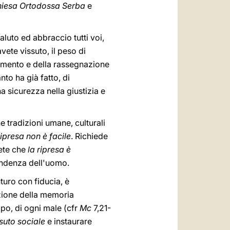
iesa Ortodossa Serba
e
aluto ed abbraccio tutti voi,
ete vissuto, il peso di
amento e della rassegnazione
anto ha già fatto, di
a sicurezza nella giustizia e
he tradizioni umane, culturali
ripresa non è facile
. Richiede
pete che
la ripresa è
rendenza dell'uomo.
turo con fiducia, è
azione della memoria
ppo, di ogni male (cfr
Mc
7,21-
ssuto sociale
e instaurare