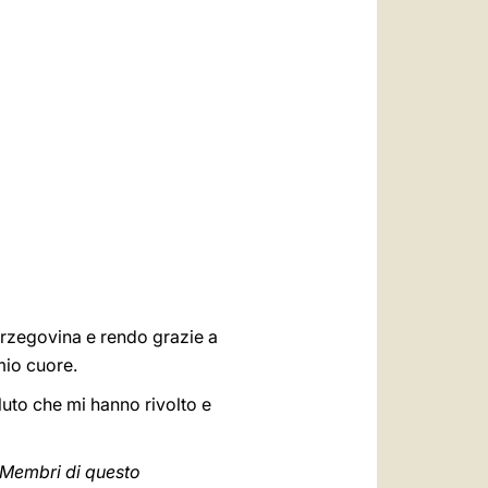
العربيّة
中文
LATINE
 Erzegovina e rendo grazie a
mio cuore.
aluto che mi hanno rivolto e
Membri di questo