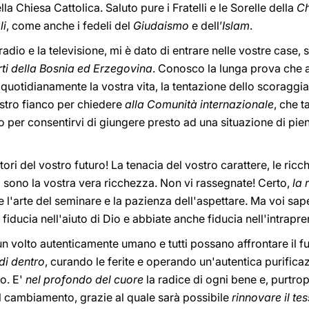
ella Chiesa Cattolica. Saluto pure i Fratelli e le Sorelle della
Ch
li
, come anche i fedeli del
Giudaismo
e dell’
Islam
.
dio e la televisione, mi è dato di entrare nelle vostre case, s
arti della Bosnia ed Erzegovina
. Conosco la lunga prova che av
otidianamente la vostra vita, la tentazione dello scoraggi
ostro fianco per chiedere
alla Comunità internazionale
, che t
 per consentirvi di giungere presto ad una situazione di pien
ttori del vostro futuro! La tenacia del vostro carattere, le ricc
o sono la vostra vera ricchezza. Non vi rassegnate! Certo,
la 
de l'arte del seminare e la pazienza dell'aspettare. Ma voi sa
 fiducia nell'aiuto di Dio e abbiate anche fiducia nell'intrap
n volto autenticamente umano e tutti possano affrontare il fu
di dentro
, curando le ferite e operando un'autentica purific
o. E'
nel profondo del cuore
la radice di ogni bene e, purtro
il cambiamento, grazie al quale sarà possibile
rinnovare il te