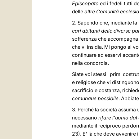
Episcopato
ed i fedeli tutti d
delle
altre Comunità ecclesia
2. Sapendo che, mediante la ra
cari abitanti delle diverse p
sofferenza che accompagna qu
che vi insidia. Mi pongo al v
continuare ad esservi accanto
nella concordia.
Siate voi stessi i primi costru
e religiose che vi distinguon
sacrificio e costanza, richie
comunque possibile
. Abbiate
3. Perché la società assuma u
necessario
rifare l'uomo dal 
mediante il reciproco perdon
23). E' là che deve avvenire 