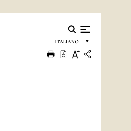
ITALIANO
FRANÇAIS
ENGLISH
ITALIANO
PORTUGUÊS
ESPAÑOL
DEUTSCH
POLSKI