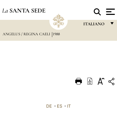
La
SANTA SEDE
ITALIANO
ANGELUS / REGINA CAELI
1988
FRANÇAIS
ENGLISH
ITALIANO
PORTUGUÊS
ESPAÑOL
DEUTSCH
POLSKI
العربيّة
DE
-
ES
-
IT
中文