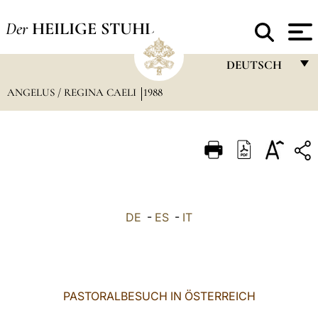
Der
HEILIGE STUHL
DEUTSCH
ANGELUS / REGINA CAELI
1988
FRANÇAIS
ENGLISH
ITALIANO
PORTUGUÊS
ESPAÑOL
DE
-
ES
-
IT
DEUTSCH
POLSKI
العربيّة
PASTORALBESUCH IN ÖSTERREICH
中文