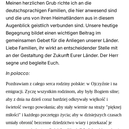
Meinen herzlichen Grub richte ich an die
deutschsprachigen Familien, die hier anwesend sind
und die uns von ihren Heimatländern aus in diesem
Augenblick geistlich verbunden sind. Unsere heutige
Begegnung bildet einen wichtigen Beitrag im
gemeinsamen Gebet für die Anliegen unserer Länder.
Liebe Familien, ihr wirkt an entscheidender Stelle mit
an der Gestaltung der Zukunft Eurer Länder. Der Herr
segne und begleite Euch.
In polacco:
Pozdrawiam z całego serca rodziny polskie: w Ojczyźnie i na
emigracji. Zyczę wszystkim rodzinom, aby były Bogiem silne;
aby z dnia na dzień coraz bardziej odkrywały więlkość i
świetość swego powołania; aby stały wiernie na straży "pięknej
miłości" i każdego poczetęgo życia; aby w dzisiejszych czasach
umiały obronić bezcenne dziedzictwo wiary i przekazać je