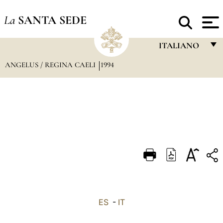
La
SANTA SEDE
ITALIANO
ANGELUS / REGINA CAELI
1994
FRANÇAIS
ENGLISH
ITALIANO
PORTUGUÊS
ESPAÑOL
DEUTSCH
POLSKI
العربيّة
ES
-
IT
中文