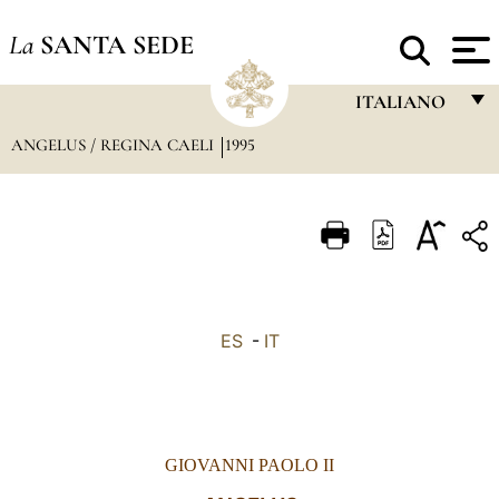
La
SANTA SEDE
ITALIANO
ANGELUS / REGINA CAELI
1995
FRANÇAIS
ENGLISH
ITALIANO
PORTUGUÊS
ESPAÑOL
ES
-
IT
DEUTSCH
POLSKI
العربيّة
GIOVANNI PAOLO II
中文