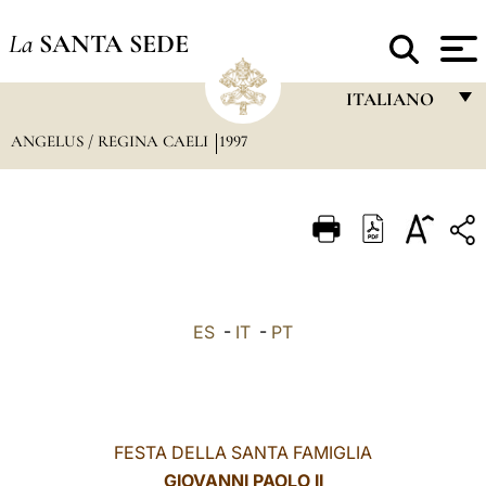
La
SANTA SEDE
ITALIANO
ANGELUS / REGINA CAELI
1997
FRANÇAIS
ENGLISH
ITALIANO
PORTUGUÊS
ESPAÑOL
ES
-
IT
-
PT
DEUTSCH
POLSKI
العربيّة
FESTA DELLA SANTA FAMIGLIA
GIOVANNI PAOLO II
中文