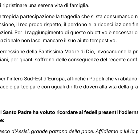
 ripristinare una serena vita di famiglia.
 trepida partecipazione la tragedia che si sta consumando n
ne, il reciproco rispetto, il perdono e la riconciliazione fi
azioni. Per il raggiungimento di questo obiettivo è necessari
rnazionale non lasci mancare il suo aiuto tempestivo.
intercessione della Santissima Madre di Dio, invocandone la p
ziani, per quanti soffrono delle conseguenze del recente conflit
 l'intero Sud-Est d'Europa, affinché i Popoli che vi abitano, 
ce e partecipare con uguali diritti e doveri alla vita della g
il Santo Padre ha voluto ricordare ai fedeli presenti l’odier
e:
esco d’Assisi, grande patrono della pace. Affidiamo a lui la