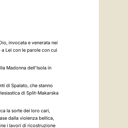
العربيّة
中文
LATINE
Dio, invocata e venerata nei
o a Lei con le parole con cui
lla Madonna dell'Isola in
nti di Spalato, che stanno
cclesiastica di Split-Makarska
a la sorte dei loro cari,
ase dalla violenza bellica,
ne i lavori di ricostruzione