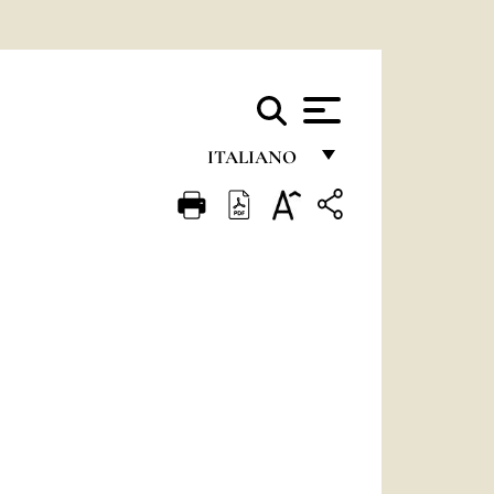
ITALIANO
FRANÇAIS
ENGLISH
ITALIANO
PORTUGUÊS
ESPAÑOL
DEUTSCH
POLSKI