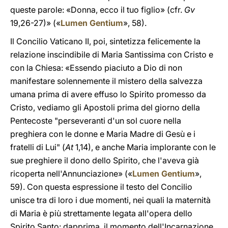
queste parole: «Donna, ecco il tuo figlio» (cfr.
Gv
19,26-27)» («
Lumen Gentium
», 58).
Il Concilio Vaticano II, poi, sintetizza felicemente la
relazione inscindibile di Maria Santissima con Cristo e
con la Chiesa: «Essendo piaciuto a Dio di non
manifestare solennemente il mistero della salvezza
umana prima di avere effuso lo Spirito promesso da
Cristo, vediamo gli Apostoli prima del giorno della
Pentecoste "perseveranti d'un sol cuore nella
preghiera con le donne e Maria Madre di Gesù e i
fratelli di Lui" (
At
1,14), e anche Maria implorante con le
sue preghiere il dono dello Spirito, che l'aveva già
ricoperta nell'Annunciazione» («
Lumen Gentium
»,
59). Con questa espressione il testo del Concilio
unisce tra di loro i due momenti, nei quali la maternità
di Maria è più strettamente legata all'opera dello
Spirito Santo: dapprima, il momento dell'Incarnazione,