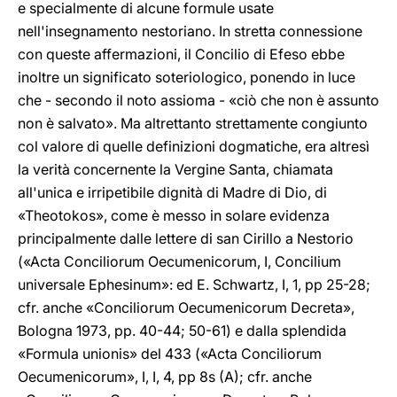
e specialmente di alcune formule usate
nell'insegnamento nestoriano. In stretta connessione
con queste affermazioni, il Concilio di Efeso ebbe
inoltre un significato soteriologico, ponendo in luce
che - secondo il noto assioma - «ciò che non è assunto
non è salvato». Ma altrettanto strettamente congiunto
col valore di quelle definizioni dogmatiche, era altresì
la verità concernente la Vergine Santa, chiamata
all'unica e irripetibile dignità di Madre di Dio, di
«Theotokos», come è messo in solare evidenza
principalmente dalle lettere di san Cirillo a Nestorio
(«Acta Conciliorum Oecumenicorum, I, Concilium
universale Ephesinum»: ed E. Schwartz, I, 1, pp 25-28;
cfr. anche «Conciliorum Oecumenicorum Decreta»,
Bologna 1973, pp. 40-44; 50-61) e dalla splendida
«Formula unionis» del 433 («Acta Conciliorum
Oecumenicorum», I, I, 4, pp 8s (A); cfr. anche