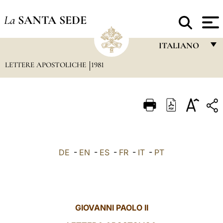
La
SANTA SEDE
ITALIANO
LETTERE APOSTOLICHE
1981
FRANÇAIS
ENGLISH
ITALIANO
PORTUGUÊS
ESPAÑOL
DE
-
EN
-
ES
-
FR
-
IT
-
PT
DEUTSCH
POLSKI
العربيّة
GIOVANNI PAOLO II
中文