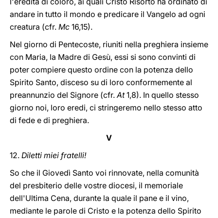
l'eredità di coloro, ai quali Cristo Risorto ha ordinato di
andare in tutto il mondo e predicare il Vangelo ad ogni
creatura (cfr.
Mc
16,15).
Nel giorno di Pentecoste, riuniti nella preghiera insieme
con Maria, la Madre di Gesù, essi si sono convinti di
poter compiere questo ordine con la potenza dello
Spirito Santo, disceso su di loro conformemente al
preannunzio del Signore (cfr.
At
1,8). In quello stesso
giorno noi, loro eredi, ci stringeremo nello stesso atto
di fede e di preghiera.
V
12.
Diletti miei fratelli!
So che il Giovedì Santo voi rinnovate, nella comunità
del presbiterio delle vostre diocesi, il memoriale
dell'Ultima Cena, durante la quale il pane e il vino,
mediante le parole di Cristo e la potenza dello Spirito