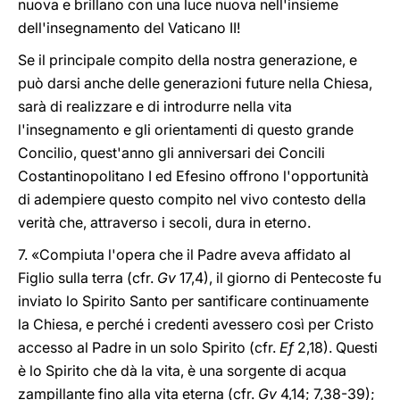
nuova e brillano con una luce nuova nell'insieme
dell'insegnamento del Vaticano II!
Se il principale compito della nostra generazione, e
può darsi anche delle generazioni future nella Chiesa,
sarà di realizzare e di introdurre nella vita
l'insegnamento e gli orientamenti di questo grande
Concilio, quest'anno gli anniversari dei Concili
Costantinopolitano I ed Efesino offrono l'opportunità
di adempiere questo compito nel vivo contesto della
verità che, attraverso i secoli, dura in eterno.
7. «Compiuta l'opera che il Padre aveva affidato al
Figlio sulla terra (cfr.
Gv
17,4), il giorno di Pentecoste fu
inviato lo Spirito Santo per santificare continuamente
la Chiesa, e perché i credenti avessero così per Cristo
accesso al Padre in un solo Spirito (cfr.
Ef
2,18). Questi
è lo Spirito che dà la vita, è una sorgente di acqua
zampillante fino alla vita eterna (cfr.
Gv
4,14; 7,38-39);