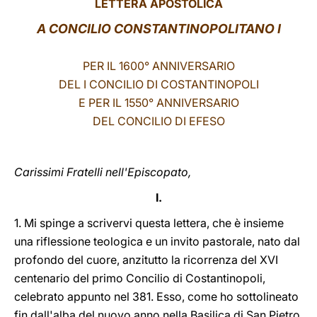
LETTERA APOSTOLICA
LATINE
A CONCILIO CONSTANTINOPOLITANO I
PER IL 1600° ANNIVERSARIO
DEL I CONCILIO DI COSTANTINOPOLI
E PER IL 1550° ANNIVERSARIO
DEL CONCILIO DI EFESO
Carissimi Fratelli nell'Episcopato,
I.
1. Mi spinge a scrivervi questa lettera, che è insieme
una riflessione teologica e un invito pastorale, nato dal
profondo del cuore, anzitutto la ricorrenza del XVI
centenario del primo Concilio di Costantinopoli,
celebrato appunto nel 381. Esso, come ho sottolineato
fin dall'alba del nuovo anno nella Basilica di San Pietro,