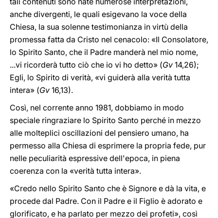
tali contenuti sono nate numerose interpretazioni,
anche divergenti, le quali esigevano la voce della
Chiesa, la sua solenne testimonianza in virtù della
promessa fatta da Cristo nel cenacolo: «Il Consolatore,
lo Spirito Santo, che il Padre manderà nel mio nome,
...vi ricorderà tutto ciò che io vi ho detto» (
Gv
14,26);
Egli, lo Spirito di verità, «vi guiderà alla verità tutta
intera» (
Gv
16,13).
Così, nel corrente anno 1981, dobbiamo in modo
speciale ringraziare lo Spirito Santo perché in mezzo
alle molteplici oscillazioni del pensiero umano, ha
permesso alla Chiesa di esprimere la propria fede, pur
nelle peculiarità espressive dell'epoca, in piena
coerenza con la «verità tutta intera».
«Credo nello Spirito Santo che è Signore e dà la vita, e
procede dal Padre. Con il Padre e il Figlio è adorato e
glorificato, e ha parlato per mezzo dei profeti», così