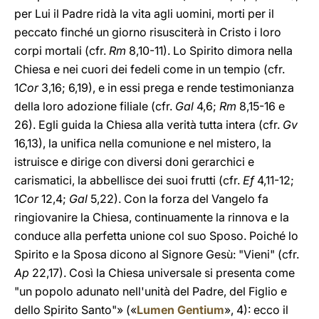
per Lui il Padre ridà la vita agli uomini, morti per il
peccato finché un giorno risusciterà in Cristo i loro
corpi mortali (cfr.
Rm
8,10-11). Lo Spirito dimora nella
Chiesa e nei cuori dei fedeli come in un tempio (cfr.
1
Cor
3,16; 6,19), e in essi prega e rende testimonianza
della loro adozione filiale (cfr.
Gal
4,6;
Rm
8,15-16 e
26). Egli guida la Chiesa alla verità tutta intera (cfr.
Gv
16,13), la unifica nella comunione e nel mistero, la
istruisce e dirige con diversi doni gerarchici e
carismatici, la abbellisce dei suoi frutti (cfr.
Ef
4,11-12;
1
Cor
12,4;
Gal
5,22). Con la forza del Vangelo fa
ringiovanire la Chiesa, continuamente la rinnova e la
conduce alla perfetta unione col suo Sposo. Poiché lo
Spirito e la Sposa dicono al Signore Gesù: "Vieni" (cfr.
Ap
22,17). Così la Chiesa universale si presenta come
"un popolo adunato nell'unità del Padre, del Figlio e
dello Spirito Santo"» («
Lumen Gentium
», 4): ecco il