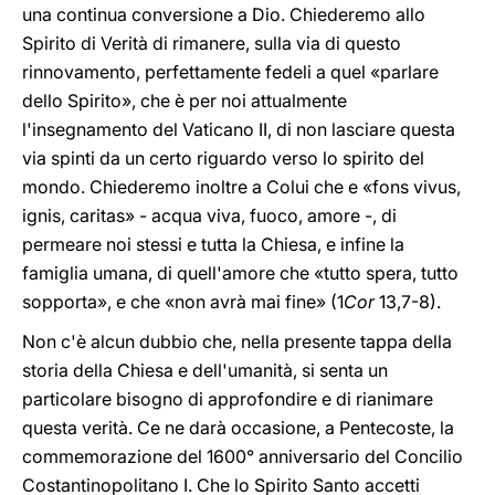
una continua conversione a Dio. Chiederemo allo
Spirito di Verità di rimanere, sulla via di questo
rinnovamento, perfettamente fedeli a quel «parlare
dello Spirito», che è per noi attualmente
l'insegnamento del Vaticano II, di non lasciare questa
via spinti da un certo riguardo verso lo spirito del
mondo. Chiederemo inoltre a Colui che e «fons vivus,
ignis, caritas» - acqua viva, fuoco, amore -, di
permeare noi stessi e tutta la Chiesa, e infine la
famiglia umana, di quell'amore che «tutto spera, tutto
sopporta», e che «non avrà mai fine» (1
Cor
13,7-8).
Non c'è alcun dubbio che, nella presente tappa della
storia della Chiesa e dell'umanità, si senta un
particolare bisogno di approfondire e di rianimare
questa verità. Ce ne darà occasione, a Pentecoste, la
commemorazione del 1600° anniversario del Concilio
Costantinopolitano I. Che lo Spirito Santo accetti