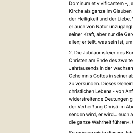
Dominum et vivificantem -, je
Kirche als ganze im Glauben t
der Heiligkeit und der Liebe
er auch von Natur unzugängli
seiner Kraft, aber nur die Ge
allen; er teilt, was sein ist,
2. Die Jubiläumsfeier des Ko
Christen am Ende des zweite
Jahrtausends in der wachsen
Geheimnis Gottes in seiner a
zu verkünden. Dieses Geheim
christlichen Lebens - von A
widerstreitende Deutungen ge
der Verheißung Christi im Ab
senden wird, er wird... euch 
die ganze Wahrheit führen«. 
So müssen wir in diesem Jahr