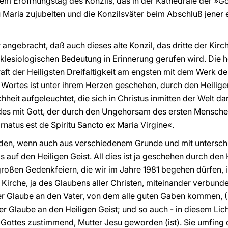
em Eröffnungstag des Konzils, das in der Kathedrale der »Go
u Maria zujubelten und die Konzilsväter beim Abschluß jener
 angebracht, daß auch dieses alte Konzil, das dritte der Kirc
klesiologischen Bedeutung in Erinnerung gerufen wird. Die he
aft der Heiligsten Dreifaltigkeit am engsten mit dem Werk de
tes ist unter ihrem Herzen geschehen, durch den Heiligen Ge
it aufgeleuchtet, die sich in Christus inmitten der Welt dar
des mit Gott, der durch den Ungehorsam des ersten Mensche
arnatus est de Spiritu Sancto ex Maria Virgine«.
rden, wenn auch aus verschiedenem Grunde und mit unterschi
auf den Heiligen Geist. All dies ist ja geschehen durch den 
i großen Gedenkfeiern, die wir im Jahre 1981 begehen dürfen,
Kirche, ja des Glaubens aller Christen, miteinander verbunden
 der Glaube an den Vater, von dem alle guten Gaben kommen, (
r Glaube an den Heiligen Geist; und so auch - in diesem Lich
Gottes zustimmend, Mutter Jesu geworden (ist). Sie umfing d