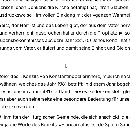
nschlichen Denkens die Kirche befähigt hat, ihren Glauben -
usdrucksweise - im vollen Einklang mit der »ganzen Wahrhe
eist, der Herr ist und das Leben gibt, der aus dem Vater her
nd verherrlicht, gesprochen hat er durch die Propheten«, so
aubensbekenntnisses aus dem Jahr 381. (5) Jenes Konzil hat
rungs vom Vater, erläutert und damit seine Einheit und Gleich
II.
eier des I. Konzils von Konstantinopel erinnere, muß ich noc
wähnen, welches das Jahr 1981 betrifft: in diesem Jahr bege
hesus, das im Jahre 431 stattfand. Dieses Gedenken steht gl
at aber auch seinerseits eine besondere Bedeutung für unse
rufen zu werden.
, inmitten der liturgischen Gemeinde, die sich anschickt, die
ir ja die Worte des Konzils: »Et incarnatus est de Spiritu San