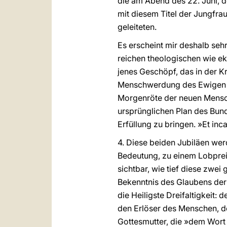
die am Abend des 22. Juni, d
mit diesem Titel der Jungfra
geleiteten.
Es erscheint mir deshalb sehr
reichen theologischen wie ek
jenes Geschöpf, das in der Kr
Menschwerdung des Ewigen Wor
Morgenröte der neuen Menschhe
ursprünglichen Plan des Bun
Erfüllung zu bringen. »Et inc
4. Diese beiden Jubiläen we
Bedeutung, zu einem Lobpreis 
sichtbar, wie tief diese zwe
Bekenntnis des Glaubens der 
die Heiligste Dreifaltigkeit:
den Erlöser des Menschen, de
Gottesmutter, die »dem Wort 