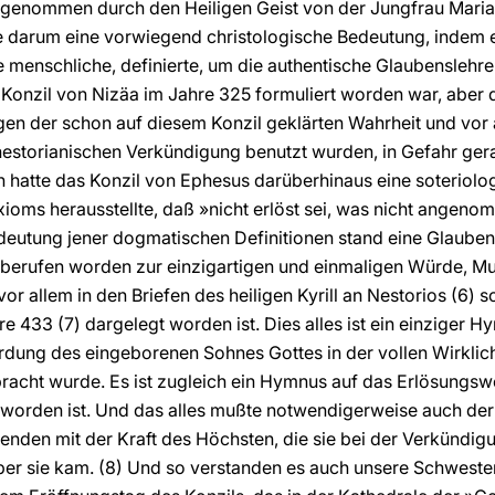
ch angenommen durch den Heiligen Geist von der Jungfrau Mar
e darum eine vorwiegend christologische Bedeutung, indem e
ie menschliche, definierte, um die authentische Glaubenslehr
s Konzil von Nizäa im Jahre 325 formuliert worden war, aber 
en der schon auf diesem Konzil geklärten Wahrheit und vor 
nestorianischen Verkündigung benutzt wurden, in Gefahr ger
 hatte das Konzil von Ephesus darüberhinaus eine soteriolo
ioms herausstellte, daß »nicht erlöst sei, was nicht angenom
deutung jener dogmatischen Definitionen stand eine Glauben
st berufen worden zur einzigartigen und einmaligen Würde, M
it vor allem in den Briefen des heiligen Kyrill an Nestorios (6
 433 (7) dargelegt worden ist. Dies alles ist ein einziger H
dung des eingeborenen Sohnes Gottes in der vollen Wirklich
racht wurde. Es ist zugleich ein Hymnus auf das Erlösungsw
ht worden ist. Und das alles mußte notwendigerweise auch der
enden mit der Kraft des Höchsten, die sie bei der Verkündigu
über sie kam. (8) Und so verstanden es auch unsere Schwest