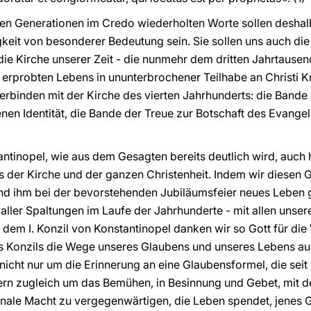
chen Generationen im Credo wiederholten Worte sollen deshal
eit von besonderer Bedeutung sein. Sie sollen uns auch die
ie Kirche unserer Zeit - die nunmehr dem dritten Jahrtause
erprobten Lebens in ununterbrochener Teilhabe an Christi K
verbinden mit der Kirche des vierten Jahrhunderts: die Bande
en Identität, die Bande der Treue zur Botschaft des Evangel
stantinopel, wie aus dem Gesagten bereits deutlich wird, auc
der Kirche und der ganzen Christenheit. Indem wir diesen 
und ihm bei der bevorstehenden Jubiläumsfeier neues Leben 
aller Spaltungen im Laufe der Jahrhunderte - mit allen unser
em I. Konzil von Konstantinopel danken wir so Gott für die
s Konzils die Wege unseres Glaubens und unseres Lebens au
nicht nur um die Erinnerung an eine Glaubensformel, die sei
ern zugleich um das Bemühen, in Besinnung und Gebet, mit den
nale Macht zu vergegenwärtigen, die Leben spendet, jenes G