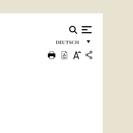
DEUTSCH
FRANÇAIS
ENGLISH
ITALIANO
PORTUGUÊS
ESPAÑOL
DEUTSCH
POLSKI