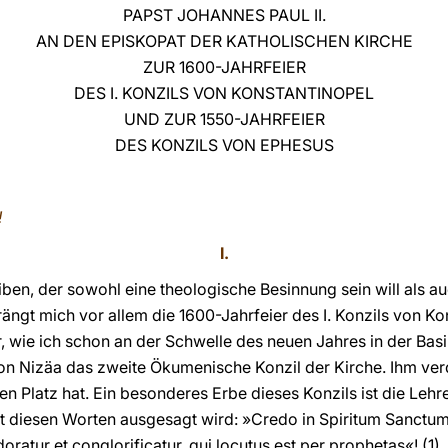
PAPST JOHANNES PAUL II.
AN DEN EPISKOPAT DER KATHOLISCHEN KIRCHE
ZUR 1600-JAHRFEIER
DES I. KONZILS VON KONSTANTINOPEL
UND ZUR 1550-JAHRFEIER
DES KONZILS VON EPHESUS
!
I.
eiben, der sowohl eine theologische Besinnung sein will als a
ängt mich vor allem die 1600-Jahrfeier des I. Konzils von Ko
, wie ich schon an der Schwelle des neuen Jahres in der Basil
on Nizäa das zweite Ökumenische Konzil der Kirche. Ihm ver
en Platz hat. Ein besonderes Erbe dieses Konzils ist die Lehre
mit diesen Worten ausgesagt wird: »Credo in Spiritum Sanctum
doratur et conglorificatur, qui locutus est per prophetas«! (1)