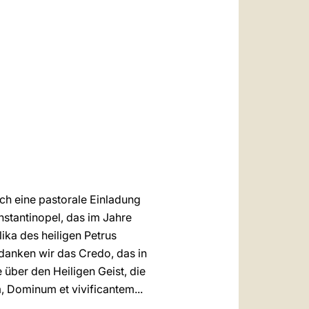
العربيّة
中文
LATINE
uch eine pastorale Einladung
nstantinopel, das im Jahre
ika des heiligen Petrus
danken wir das Credo, das in
 über den Heiligen Geist, die
, Dominum et vivificantem...