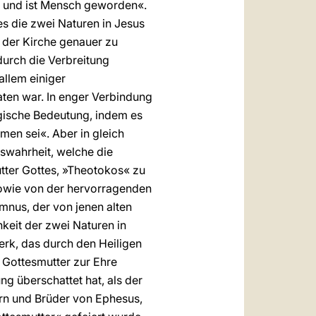
ia und ist Mensch geworden«.
s die zwei Naturen in Jesus
e der Kirche genauer zu
durch die Verbreitung
allem einiger
aten war. In enger Verbindung
gische Bedeutung, indem es
men sei«. Aber in gleich
swahrheit, welche die
utter Gottes, »Theotokos« zu
) sowie von der hervorragenden
ymnus, der von jenen alten
keit der zwei Naturen in
erk, das durch den Heiligen
 Gottesmutter zur Ehre
ng überschattet hat, als der
ern und Brüder von Ephesus,