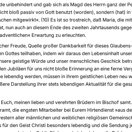
e unbehindert und gab sich als Magd des Herrn ganz der P
nicht bloß passiv von Gott benutzt (worden), sondern (hat) i
en mitgewirkt«. (10) Es ist so trostreich, daß Maria, die m
hat, nun auch an diesem Ende des zweiten Jahrtausends gege
adventlichen« Erwartung zu erleuchten.
licher Freude, Quelle großer Dankbarkeit für dieses Glaubens-
n Gottes teilhaben, indem wir daraus den Lebensinhalt unse
 unsere geistige Würde und unser menschliches Geschick bet
n Jubiläen für uns nicht bloße Erinnerung an eine ferne Ver
 lebendig werden, müssen in ihrem geistlichen Leben neu wi
ere Darstellung ihrer stets lebendigen Aktualität für die g
em Euch, meinen lieben und verehrten Brüdern im Bischof samt
ramt, die engsten Mitarbeiter bei Eurem Hirtendienst »aus de
estern aller männlichen und weiblichen religiösen Gemeinsc
is für den Geist Christi besonders lebendig und die Sendung 