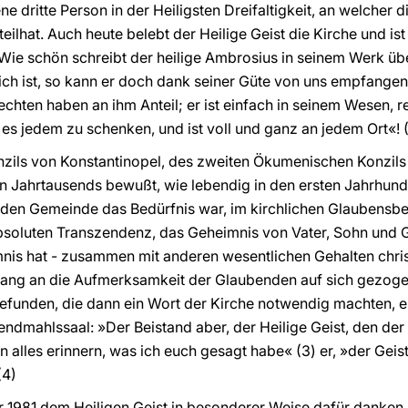
ne dritte Person in der Heiligsten Dreifaltigkeit, an welcher d
eilhat. Auch heute belebt der Heilige Geist die Kirche und is
. Wie schön schreibt der heilige Ambrosius in seinem Werk üb
ch ist, so kann er doch dank seiner Güte von uns empfangen w
rechten haben an ihm Anteil; er ist einfach in seinem Wesen, r
 um es jedem zu schenken, und ist voll und ganz an jedem Ort«! 
nzils von Konstantinopel, des zweiten Ökumenischen Konzils
n Jahrtausends bewußt, wie lebendig in den ersten Jahrhund
den Gemeinde das Bedürfnis war, im kirchlichen Glaubensbe
bsoluten Transzendenz, das Geheimnis von Vater, Sohn und Ge
nis hat - zusammen mit anderen wesentlichen Gehalten chris
nfang an die Aufmerksamkeit der Glaubenden auf sich gezoge
funden, die dann ein Wort der Kirche notwendig machten, ein
endmahlssaal: »Der Beistand aber, der Heilige Geist, den d
an alles erinnern, was ich euch gesagt habe« (3) er, »der Geis
(4)
 1981 dem Heiligen Geist in besonderer Weise dafür danken, 