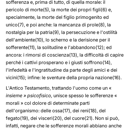
sofferenza e, prima di tutto, di quella morale: il
pericolo di morte(5), la morte dei propri figli(6) e,
specialmente, la morte del figlio primogenito ed
unico(7), e poi anche: la mancanza di prole(8), la
nostalgia per la patria(9), la persecuzione e l'ostilità
dell'ambiente(10), lo scherno e la derisione per il
sofferente(11), la solitudine e l'abbandono(12); ed
ancora: i rimorsi di coscienza(13), la difficoltà di capire
perché i cattivi prosperano e i giusti soffrono(14),
l'infedeltà e l'ingratitudine da parte degli amici e dei
vicini(15); infine: le sventure della propria nazione(16).
L'Antico Testamento, trattando l'uomo come un «
insieme » psicofisico,
unisce spesso le sofferenze «
morali » col dolore di determinate parti
dell'organismo: delle ossa(17), dei reni(18), del
fegato(19), dei visceri(20), del cuore(21). Non si può,
infatti, negare che le sofferenze morali abbiano anche