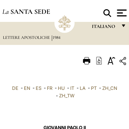
La
SANTA SEDE
ITALIANO
LETTERE APOSTOLICHE
1984
FRANÇAIS
ENGLISH
ITALIANO
PORTUGUÊS
ESPAÑOL
DE
-
EN
-
ES
-
FR
-
HU
-
IT
-
LA
-
PT
-
ZH_CN
DEUTSCH
-
ZH_TW
POLSKI
العربيّة
GIOVANNI PAOLO II
中文