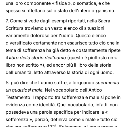
una loro componente « fisica », o somatica, e che
spesso si riflettano sullo stato dell'intero organismo.
7. Come si vede dagli esempi riportati, nella Sacra
Scrittura troviamo un vasto elenco di situazioni
variamente dolorose per l'uomo. Questo elenco
diversificato certamente non esaurisce tutto ciò che in
tema di sofferenza ha già detto e costantemente ripete
il
libro della storia dell'uomo
(questo è piuttosto un «
libro non scritto »), ed ancor più il libro della storia
dell'umanità, letto attraverso la storia di ogni uomo.
Si può dire che l'uomo soffre, allorquando
sperimenta
un qualsiasi male.
Nel vocabolario dell'Antico
Testamento il rapporto tra sofferenza e male si pone in
evidenza come identità. Quel vocabolario, infatti, non
possedeva una parola specifica per indicare la «
sofferenza »; perciò, definiva come « male » tutto ciò
che era sofferenza»(22). Solamente la lingua greca e,