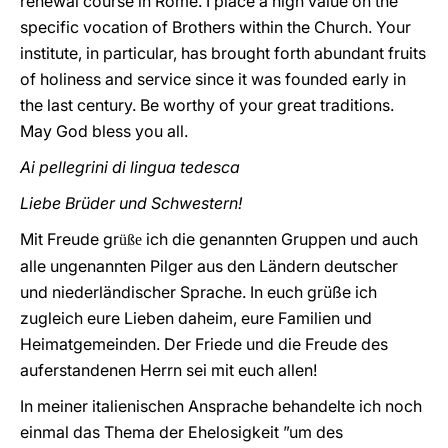
renewal course in Rome. I place a high value on the
specific vocation of Brothers within the Church. Your
institute, in particular, has brought forth abundant fruits
of holiness and service since it was founded early in
the last century. Be worthy of your great traditions.
May God bless you all.
Ai pellegrini di lingua tedesca
Liebe Brüder und Schwestern!
Mit Freude gr
ich die genannten Gruppen und auch
üße
alle ungenannten Pilger aus den Ländern deutscher
und niederländischer Sprache. In euch grüße ich
zugleich eure Lieben daheim, eure Familien und
Heimatgemeinden. Der Friede und die Freude des
auferstandenen Herrn sei mit euch allen!
In meiner italienischen Ansprache behandelte ich noch
einmal das Thema der Ehelosigkeit ”um des