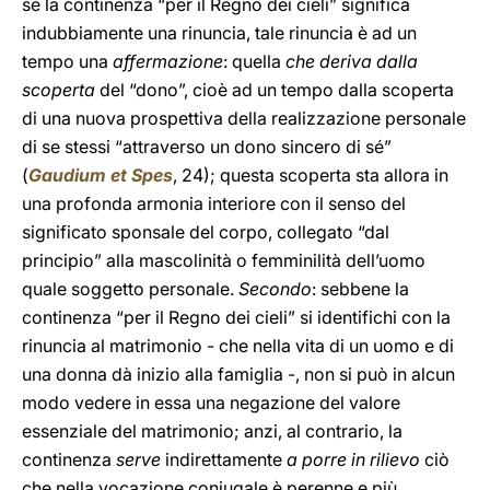
se la continenza “per il Regno dei cieli” significa
indubbiamente una rinuncia, tale rinuncia è ad un
tempo una
affermazione
: quella
che deriva dalla
scoperta
del “dono”, cioè ad un tempo dalla scoperta
di una nuova prospettiva della realizzazione personale
di se stessi “attraverso un dono sincero di sé”
(
Gaudium et Spes
, 24); questa scoperta sta allora in
una profonda armonia interiore con il senso del
significato sponsale del corpo, collegato “dal
principio” alla mascolinità o femminilità dell’uomo
quale soggetto personale.
Secondo
: sebbene la
continenza “per il Regno dei cieli” si identifichi con la
rinuncia al matrimonio - che nella vita di un uomo e di
una donna dà inizio alla famiglia -, non si può in alcun
modo vedere in essa una negazione del valore
essenziale del matrimonio; anzi, al contrario, la
continenza
serve
indirettamente
a porre in rilievo
ciò
che nella vocazione coniugale è perenne e più