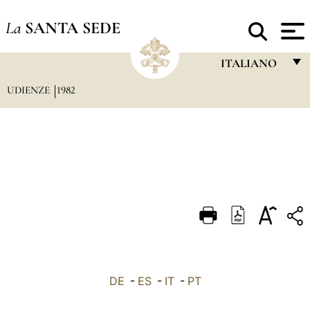
La
SANTA SEDE
ITALIANO
UDIENZE
1982
FRANÇAIS
ENGLISH
ITALIANO
PORTUGUÊS
ESPAÑOL
DEUTSCH
POLSKI
العربيّة
DE
-
ES
-
IT
-
PT
中文