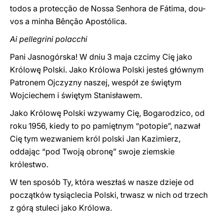
todos a protecção de Nossa Senhora de Fátima, dou-
vos a minha Bênção Apostólica.
Ai pellegrini polacchi
Pani Jasnogórska! W dniu 3 maja czcimy Cię jako
Królowę Polski. Jako Królowa Polski jesteś głównym
Patronem Ojczyzny naszej, wespół ze świętym
Wojciechem i świętym Stanisławem.
Jako Królowę Polski wzywamy Cię, Bogarodzico, od
roku 1956, kiedy to po pamiętnym “potopie”, nazwał
Cię tym wezwaniem król polski Jan Kazimierz,
oddając “pod Twoją obronę” swoje ziemskie
królestwo.
W ten sposób Ty, która weszłaś w nasze dzieje od
początków tysiąclecia Polski, trwasz w nich od trzech
z górą stuleci jako Królowa.