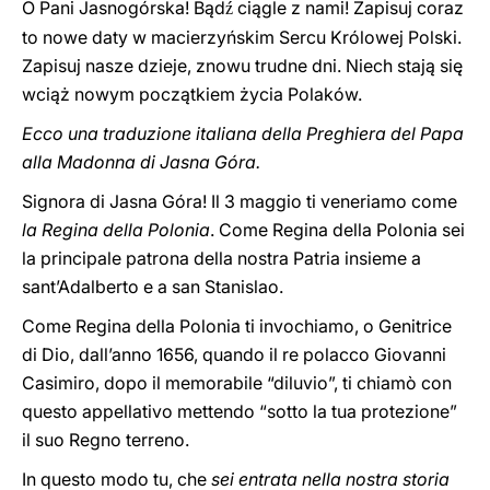
O Pani Jasnogórska! Bąd
ciągle z nami! Zapisuj coraz
ź
to nowe daty w macierzyńskim Sercu Królowej Polski.
Zapisuj nasze dzieje, znowu trudne dni. Niech stają się
wciąż nowym początkiem życia Polaków.
Ecco una traduzione italiana della Preghiera del Papa
alla Madonna di Jasna Góra.
Signora di Jasna Góra! Il 3 maggio ti veneriamo come
la Regina della Polonia
. Come Regina della Polonia sei
la principale patrona della nostra Patria insieme a
sant’Adalberto e a san Stanislao.
Come Regina della Polonia ti invochiamo, o Genitrice
di Dio, dall’anno 1656, quando il re polacco Giovanni
Casimiro, dopo il memorabile “diluvio”, ti chiamò con
questo appellativo mettendo “sotto la tua protezione”
il suo Regno terreno.
In questo modo tu, che
sei entrata nella nostra storia