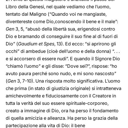
Libro della Genesi, nel quale vediamo che l’uomo,
tentato dal Maligno (“Quando voi ne mangiaste,
diventereste come Dio,conoscendo il bene e il male”:
Gen
3, 5, “abusò della libertà sua, erigendosi contro
Dio e bramando di conseguire il suo fine al di fuori di
Dio” (
Gaudium et Spes
, 13). Ed ecco: “si aprirono gli
occhi” di ambedue (cioè dell’uomo e della donna) “. . .
e si accorsero di essere nudi”. E quando il Signore Dio
“chiamò l’uomo” e gli disse: “Dove sei?”, rispose: “ho
avuto paura perché sono nudo, e mi sono nascosto”
(
Gen
3, 7-10). Una risposta molto significativa. L’uomo
che prima (in stato di giustizia originale) si intratteneva
amichevolmente e fiduciosamente con il Creatore in
tutta la verità del suo essere spirituale-corporeo,
creato a immagine di Dio, ora ha perso il fondamento
di quella amicizia e alleanza. Ha perso la grazia della
partecipazione alla vita di Dio: il bene