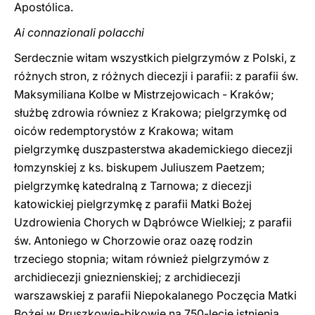
Apostólica.
Ai connazionali polacchi
Serdecznie witam wszystkich pielgrzymów z Polski, z
różnych stron, z różnych diecezji i parafii: z parafii św.
Maksymiliana Kolbe w Mistrzejowicach - Kraków;
służbę zdrowia równiez z Krakowa; pielgrzymkę od
oiców redemptorystów z Krakowa; witam
pielgrzymkę duszpasterstwa akademickiego diecezji
łomzynskiej z ks. biskupem Juliuszem Paetzem;
pielgrzymkę katedralną z Tarnowa; z diecezji
katowickiej pielgrzymkę z parafii Matki Bożej
Uzdrowienia Chorych w Dąbrówce Wielkiej; z parafii
św. Antoniego w Chorzowie oraz oazę rodzin
trzeciego stopnia; witam również pielgrzymów z
archidiecezji gnieznienskiej; z archidiecezji
warszawskiej z parafii Niepokalanego Poczęcia Matki
Bożej w Pruszkowie-bikowie na 750-lecie istnienia