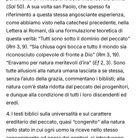
(
Sal
50). A sua volta san Paolo, che spesso fa
riferimento a questa stessa angosciante esperienza,
come abbiamo visto nella catechesi precedente, nella
Lettera ai Romani, dà una formulazione teoretica di
questa verità: “Tutti sono sotto il dominio del peccato”
(
Rm
3, 9). “Sia chiusa ogni bocca e tutto il mondo sia
riconosciuto colpevole di fronte a Dio” (
Rm
3, 19).
“Eravamo per natura meritevoli d’ira” (
Ef
2, 3). Sono
tutte allusioni alla natura umana lasciata a se stessa,
senza l’aiuto della grazia, commentano i biblisti; alla
natura com’è stata ridotta dal peccato dei progenitori,
e dunque alla condizione di tutti i loro discendenti ed
eredi.
4. I testi biblici sulla universalità e sul carattere
ereditario del peccato, quasi “congenito” alla natura
nello stato in cui ogni uomo la riceve nello stesso
concepimento ad opera dei genitori, ci introducono