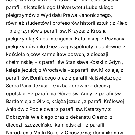
parafii; z Katolickiego Universytetu Lubelskiego
pielgrzymów z Wydziału Prawa Kanonicznego,
również studentów i profesorów historii sztuki; z Kielc
- pielgrzymów z parafii św. Krzyża; z Krosna -
pielgrzymkę Klubu Inteligencii Katolickiej; z Poznania -
pielgrzymów młodzieżowej wspólnoty modlitewnej z
kościoła ojców karmelitów bosych; z diecezji
chełminskiej - z parafii św Stanisłava Kostki z Gdyni,
księża jezuici; z Wrocławia - z parafii św. Mikołaja, z
parafii św. Bonifacego oraz z parafii Najświętszego
Serca Pana Jezusa - służba zdrowia; z diecezji
opolskiej - z parafii na Górze św. Anny; z parafii św.
Bartłomieja z Glivic, księża jezuici, z parafii Królowej
Aniołów z Popielowa; z parafii św. Katarzyny z
Dobrzynia Wielkiego oraz z dekanatu Olesno, z
diecezji szczecińsko-kamietiskiej - z parafii
Narodzenia Matki Bożej z Choszczna; dominikanów