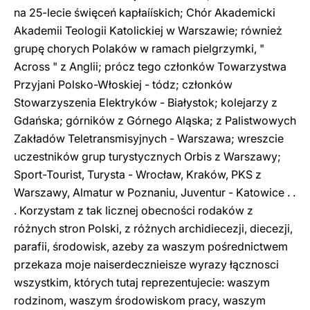
na 25-lecie święceń kapłaíískich; Chór Akademicki
Akademii Teologii Katolickiej w Warszawie; również
grupę chorych Polaków w ramach pielgrzymki, "
Across " z Anglii; prócz tego członków Towarzystwa
Przyjani Polsko-Włoskiej - tódz; członków
Stowarzyszenia Elektryków - Białystok; kolejarzy z
Gdańska; górników z Górnego Aląska; z Palistwowych
Zakładów Teletransmisyjnych - Warszawa; wreszcie
uczestników grup turystycznych Orbis z Warszawy;
Sport-Tourist, Turysta - Wrocław, Kraków, PKS z
Warszawy, Almatur w Poznaniu, Juventur - Katowice . .
. Korzystam z tak licznej obecności rodaków z
różnych stron Polski, z różnych archidiecezji, diecezji,
parafii, środowisk, azeby za waszym pośrednictwem
przekaza moje naiserdecznieisze wyrazy łącznosci
wszystkim, których tutaj reprezentujecie: waszym
rodzinom, waszym środowiskom pracy, waszym