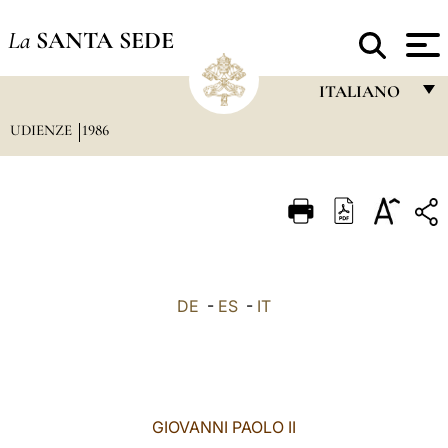
La
SANTA SEDE
ITALIANO
UDIENZE
1986
FRANÇAIS
ENGLISH
ITALIANO
PORTUGUÊS
ESPAÑOL
DE
-
ES
-
IT
DEUTSCH
POLSKI
العربيّة
GIOVANNI PAOLO II
中文