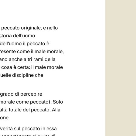
العربيّة
中文
LATINE
 peccato originale, e nello
storia dell’uomo.
dell’uomo il peccato è
resente come il male morale,
ano anche altri rami della
 cosa è certa: il male morale
uelle discipline che
n grado di percepire
 morale come peccato). Solo
ltà totale del peccato. Alla
ione.
 verità sul peccato in essa