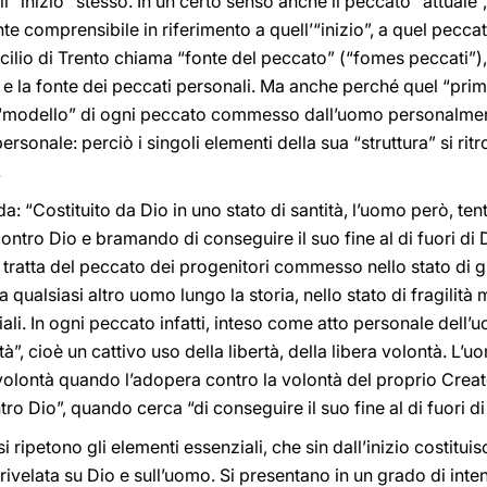
’“inizio” stesso. In un certo senso anche il peccato “attuale”,
e comprensibile in riferimento a quell’“inizio”, a quel pecc
ncilio di Trento chiama “fonte del peccato” (“fomes peccati”
e e la fonte dei peccati personali. Ma anche perché quel “pri
l “modello” di ogni peccato commesso dall’uomo personalment
rsonale: perciò i singoli elementi della sua “struttura” si ri
.
rda: “Costituito da Dio in uno stato di santità, l’uomo però, ten
contro Dio e bramando di conseguire il suo fine al di fuori di 
 tratta del peccato dei progenitori commesso nello stato di g
alsiasi altro uomo lungo la storia, nello stato di fragilità mo
iali. In ogni peccato infatti, inteso come atto personale dell
tà”, cioè un cattivo uso della libertà, della libera volontà. L
 volontà quando l’adopera contro la volontà del proprio Crea
o Dio”, quando cerca “di conseguire il suo fine al di fuori di
i ripetono gli elementi essenziali, che sin dall’inizio costitui
 rivelata su Dio e sull’uomo. Si presentano in un grado di inte