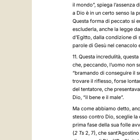
il mondo”, spiega l’assenza 
a Dio è in un certo senso la
Questa forma di peccato si era
escluderla, anche la legge dat
d’Egitto, dalla condizione di s
parole di Gesù nel cenacolo e
11. Questa incredulità, quest
che, peccando, l’uomo non so
“bramando di conseguire il su
trovare il riflesso, forse lo
del tentatore, che presenta
Dio, “il bene e il male”.
Ma come abbiamo detto, anche
stesso contro Dio, sceglie la
prima fase della sua folle av
(
2 Ts
2, 7), che sant’Agostino