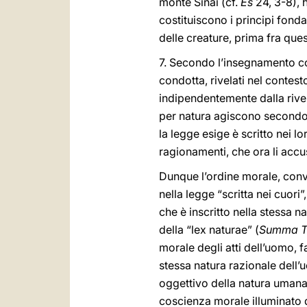
monte Sinai (cf.
Es
24, 3-8), 
costituiscono i principi fond
delle creature, prima fra que
7. Secondo l’insegnamento con
condotta, rivelati nel contest
indipendentemente dalla rivel
per natura agiscono secondo 
la legge esige è scritto nei l
ragionamenti, che ora li accu
Dunque l’ordine morale, conva
nella legge “scritta nei cuori”
che è inscritto nella stessa
della “lex naturae” (
Summa T
morale degli atti dell’uomo, fa
stessa natura razionale dell’u
oggettivo della natura umana 
coscienza morale illuminato d