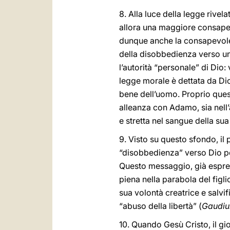
8. Alla luce della legge rive
allora una maggiore consapev
dunque anche la consapevolezz
della disobbedienza verso un
l’autorità “personale” di Dio:
legge morale è dettata da Dio 
bene dell’uomo. Proprio questo
alleanza con Adamo, sia nell’al
e stretta nel sangue della su
9. Visto su questo sfondo, il
“disobbedienza” verso Dio pe
Questo messaggio, già espre
piena nella parabola del figli
sua volontà creatrice e salvifi
“abuso della libertà” (
Gaudiu
10. Quando Gesù Cristo, il gi