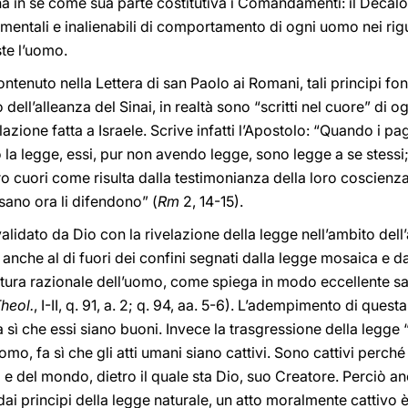
ha in sé come sua parte costitutiva i Comandamenti: il Decal
amentali e inalienabili di comportamento di ogni uomo nei rigu
ste l’uomo.
tenuto nella Lettera di san Paolo ai Romani, tali principi fond
o dell’alleanza del Sinai, in realtà sono “scritti nel cuore” di
azione fatta a Israele. Scrive infatti l’Apostolo: “Quando i p
la legge, essi, pur non avendo legge, sono legge a se stessi
oro cuori come risulta dalla testimonianza della loro coscienza
sano ora li difendono” (
Rm
2, 14-15).
lidato da Dio con la rivelazione della legge nell’ambito dell
, anche al di fuori dei confini segnati dalla legge mosaica e da
 natura razionale dell’uomo, come spiega in modo eccellent
heol.
, I-II, q. 91, a. 2; q. 94, aa. 5-6). L’adempimento di ques
 sì che essi siano buoni. Invece la trasgressione della legge “s
omo, fa sì che gli atti umani siano cattivi. Sono cattivi perch
e del mondo, dietro il quale sta Dio, suo Creatore. Perciò an
ai principi della legge naturale, un atto moralmente cattivo 