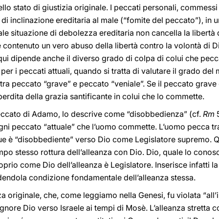
 stato di giustizia originale. I peccati personali, commessi 
di inclinazione ereditaria al male (“fomite del peccato”), in 
ale situazione di debolezza ereditaria non cancella la libertà 
 contenuto un vero abuso della libertà contro la volontà di Di
 qui dipende anche il diverso grado di colpa di colui che pec
er i peccati attuali, quando si tratta di valutare il grado del 
 tra peccato “grave” e peccato “veniale”. Se il peccato gr
perdita della grazia santificante in colui che lo commette.
eccato di Adamo, lo descrive come “disobbedienza” (cf.
Rm
5
ogni peccato “attuale” che l’uomo commette. L’uomo pecca tr
 è “disobbediente” verso Dio come Legislatore supremo. Q
empo stesso rottura dell’alleanza con Dio. Dio, quale lo conos
proprio come Dio dell’alleanza è Legislatore. Inserisce infatti 
ndendola condizione fondamentale dell’alleanza stessa.
nza originale, che, come leggiamo nella Genesi, fu violata “all
gnore Dio verso Israele ai tempi di Mosè. L’alleanza stretta co