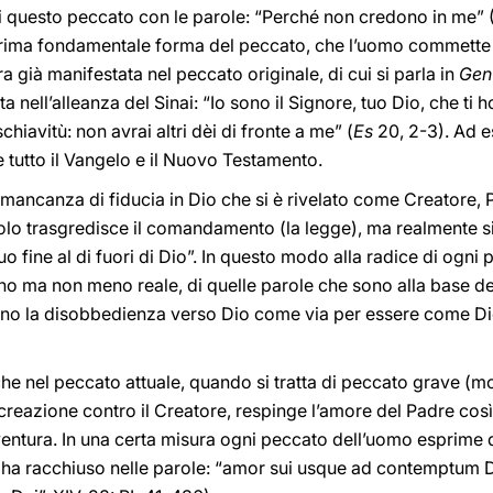
di questo peccato con le parole: “Perché non credono in me” 
 prima fondamentale forma del peccato, che l’uomo commette co
 già manifestata nel peccato originale, di cui si parla in
Gen
a nell’alleanza del Sinai: “Io sono il Signore, tuo Dio, che ti 
chiavitù: non avrai altri dèi di fronte a me” (
Es
20, 2-3). Ad e
 tutto il Vangelo e il Nuovo Testamento.
a mancanza di fiducia in Dio che si è rivelato come Creatore, 
lo trasgredisce il comandamento (la legge), ma realmente si 
o fine al di fuori di Dio”. In questo modo alla radice di ogn
ntano ma non meno reale, di quelle parole che sono alla base d
vano la disobbedienza verso Dio come via per essere come D
 nel peccato attuale, quando si tratta di peccato grave (mor
 creazione contro il Creatore, respinge l’amore del Padre così
ventura. In una certa misura ogni peccato dell’uomo esprime q
 ha racchiuso nelle parole: “amor sui usque ad contemptum Dei