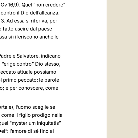
(Gv 16,9). Quel “non credere”
ntro il Dio dell’alleanza.
3. Ad essa si riferiva, per
ho fatto uscire dal paese
ssa si riferiscono anche le
Padre e Salvatore, indicano
“erige contro” Dio stesso,
i peccato attuale possiamo
el primo peccato: le parole
io; e per conoscere, come
tale), l’uomo sceglie se
 come il figlio prodigo nella
uel “mysterium iniquitatis”
”: l’amore di sé fino al