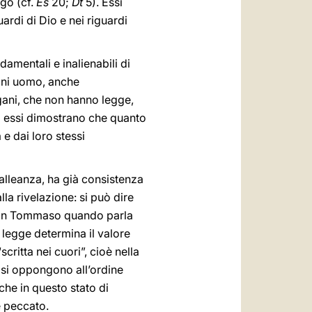
ogo (cf.
Es
20;
Dt
5). Essi
ardi di Dio e nei riguardi
amentali e inalienabili di
 ogni uomo, anche
agani, che non hanno legge,
; essi dimostrano che quanto
 e dai loro stessi
’alleanza, ha già consistenza
lla rivelazione: si può dire
e san Tommaso quando parla
ta legge determina il valore
critta nei cuori”, cioè nella
é si oppongono all’ordine
che in questo stato di
è peccato.