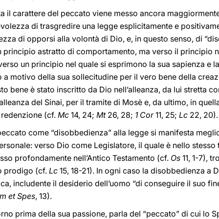
lata il carattere del peccato viene messo ancora maggiormente
olezza di trasgredire una legge esplicitamente e positivamen
a di opporsi alla volontà di Dio, e, in questo senso, di “dis
 principio astratto di comportamento, ma verso il principio 
 verso un principio nel quale si esprimono la sua sapienza e l
a motivo della sua sollecitudine per il vero bene della creazio
 bene è stato inscritto da Dio nell’alleanza, da lui stretta co
leanza del Sinai, per il tramite di Mosè e, da ultimo, in quella 
a redenzione (cf.
Mc
14, 24;
Mt
26, 28;
1 Cor
11, 25;
Lc
22, 20).
 peccato come “disobbedienza” alla legge si manifesta meglio
rsonale: verso Dio come Legislatore, il quale è nello stess
sso profondamente nell’Antico Testamento (cf.
Os
11, 1-7), t
o prodigo (cf.
Lc
15, 18-21). In ogni caso la disobbedienza a D
ca, includente il desiderio dell’uomo “di conseguire il suo fine 
m et Spes
, 13).
orno prima della sua passione, parla del “peccato” di cui lo 