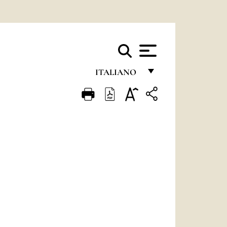
ITALIANO
FRANÇAIS
ENGLISH
ITALIANO
PORTUGUÊS
ESPAÑOL
DEUTSCH
POLSKI