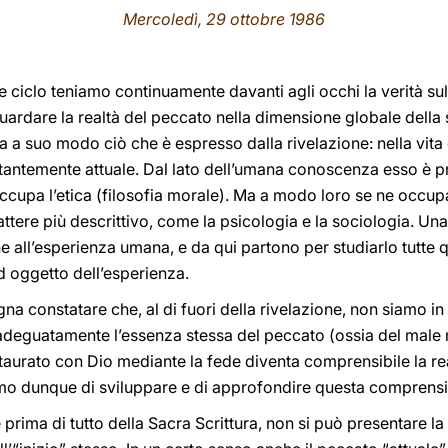
Mercoledì, 29 ottobre 1986
e ciclo teniamo continuamente davanti agli occhi la verità sul
ardare la realtà del peccato nella dimensione globale della 
 a suo modo ciò che è espresso dalla rivelazione: nella vita 
antemente attuale. Dal lato dell’umana conoscenza esso è p
 occupa l’etica (filosofia morale). Ma a modo loro se ne occup
ttere più descrittivo, come la psicologia e la sociologia. Una
e all’esperienza umana, e da qui partono per studiarlo tutte q
 oggetto dell’esperienza.
na constatare che, al di fuori della rivelazione, non siamo i
adeguatamente l’essenza stessa del peccato (ossia del male
taurato con Dio mediante la fede diventa comprensibile la rea
amo dunque di sviluppare e di approfondire questa comprens
 e prima di tutto della Sacra Scrittura, non si può presentare la