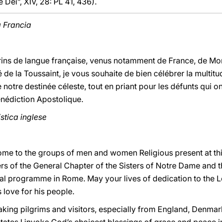
 Dei”, XIV, 28: PL 41, 436).
a Francia
erins de langue française, venus notamment de France, de Mo
é de la Toussaint, je vous souhaite de bien célébrer la multit
notre destinée céleste, tout en priant pour les défunts qui o
énédiction Apostolique.
istica inglese
come to the groups of men and women Religious present at this
 of the General Chapter of the Sisters of Notre Dame and th
ewal programme in Rome. May your lives of dedication to the 
s love for his people.
aking pilgrims and visitors, especially from England, Denm