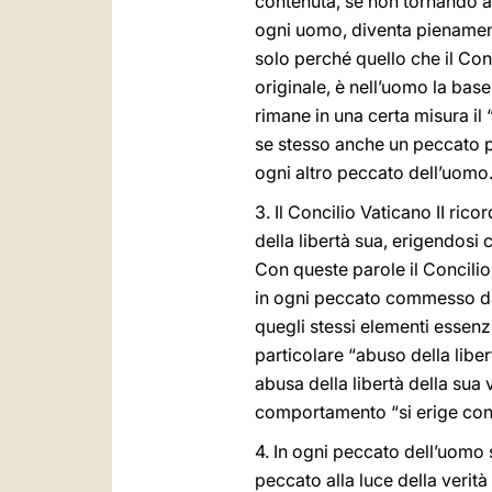
contenuta, se non tornando all
ogni uomo, diventa pienament
solo perché quello che il Co
originale, è nell’uomo la bas
rimane in una certa misura i
se stesso anche un peccato pe
ogni altro peccato dell’uomo
3. Il Concilio Vaticano II rico
della libertà sua, erigendosi 
Con queste parole il Concilio
in ogni peccato commesso da qu
quegli stessi elementi essenz
particolare “abuso della liber
abusa della libertà della sua
comportamento “si erige contr
4. In ogni peccato dell’uomo s
peccato alla luce della verità