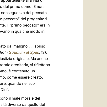
 appartenente alla vita di
ato del primo uomo. E non
), conseguenza del peccato
mo peccato” dei progenitori
e. Il “primo peccato” era in
trovano in qualche modo in
tato dal maligno . . . abusò
Dio” (
Gaudium et Spes
, 13).
iustizia originale. Ma anche
rale ereditaria, si riflettono
’uomo, è contenuto un
’uomo, come essere creato,
tore, quando nel suo
 Dio”.
scono il male morale del
nsità diverso da quello del